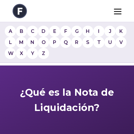
A
B
C
D
E
F
G
H
I
J
K
L
M
N
O
P
Q
R
S
T
U
V
W
X
Y
Z
¿Qué es la Nota de
Liquidación?