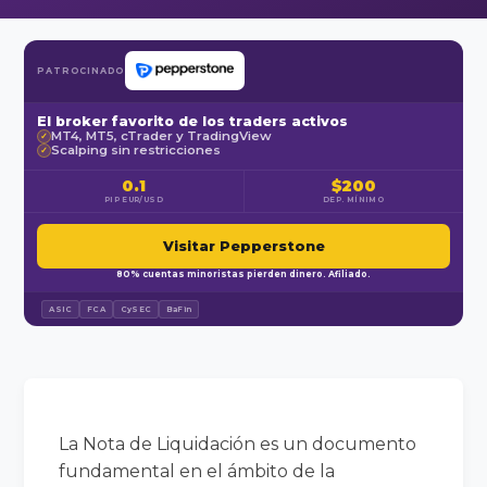
PATROCINADO
El broker favorito de los traders activos
MT4, MT5, cTrader y TradingView
✓
Scalping sin restricciones
✓
0.1
$200
PIP EUR/USD
DEP. MÍNIMO
Visitar Pepperstone
80% cuentas minoristas pierden dinero. Afiliado.
ASIC
FCA
CySEC
BaFin
La Nota de Liquidación es un documento
fundamental en el ámbito de la