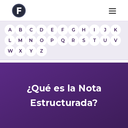
A
B
C
D
E
F
G
H
I
J
K
L
M
N
O
P
Q
R
S
T
U
V
W
X
Y
Z
¿Qué es la Nota
Estructurada?