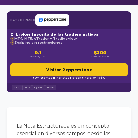
PATROCINADO
El broker favorito de los traders activos
MT4, MT5, cTrader y TradingView
✓
Scalping sin restricciones
✓
0.1
$200
PIP EUR/USD
DEP. MÍNIMO
Visitar Pepperstone
80% cuentas minoristas pierden dinero. Afiliado.
ASIC
FCA
CySEC
BaFin
La Nota Estructurada es un concepto
esencial en diversos campos, desde las