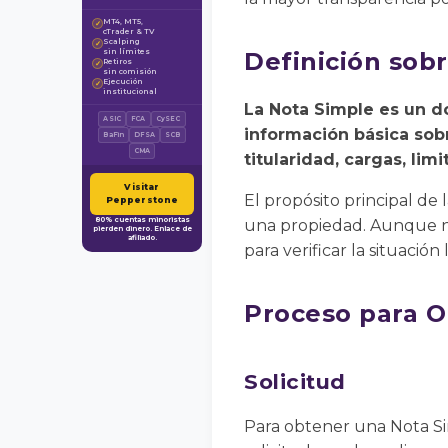
MT4, MT5,
✓
cTrader & TV
Scalping
✓
sin límites
Definición sob
Retiros
✓
sin comisión
Ejecución
✓
institucional
La Nota Simple es un d
ASIC
FCA
CySEC
información básica sobr
BaFin
DFSA
SCB
CMA
titularidad, cargas, li
Visitar
El propósito principal de
Pepperstone
80% cuentas minoristas
una propiedad. Aunque no
pierden dinero. Enlace de
afiliado.
para verificar la situació
Proceso para O
Solicitud
Para obtener una Nota Sim