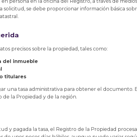
e en persona en la oficina del Registro, a través de medi
la solicitud, se debe proporcionar información básica sob
atastral.
erida
datos precisos sobre la propiedad, tales como:
a del inmueble
l
o titulares
ar una tasa administrativa para obtener el documento. E
de la Propiedad y de la región.
itud y pagada la tasa, el Registro de la Propiedad procesa
r de unos pocos días hábiles, aunque puede variar según