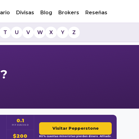
ario
Divisas
Blog
Brokers
Reseñas
T
U
V
W
X
Y
Z
e?
0.1
PIP EUR/USD
Visitar Pepperstone
$200
80% cuentas minoristas pierden dinero. Afiliado.