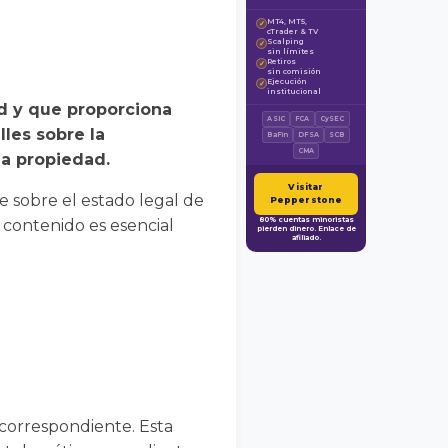
MT4, MT5,
✓
cTrader & TV
Scalping
✓
sin límites
Retiros
✓
sin comisión
Ejecución
✓
institucional
ad y que proporciona
ASIC
FCA
CySEC
les sobre la
BaFin
DFSA
SCB
CMA
la propiedad.
Visitar
e sobre el estado legal de
Pepperstone
80% cuentas minoristas
contenido es esencial
pierden dinero. Enlace de
afiliado.
 correspondiente. Esta