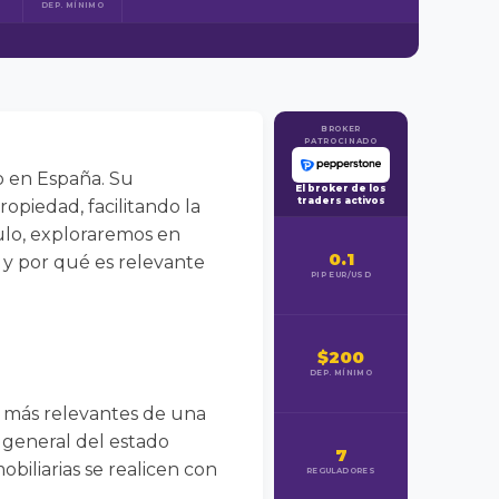
DEP. MÍNIMO
BROKER
PATROCINADO
o en España. Su
El broker de los
traders activos
opiedad, facilitando la
ulo, exploraremos en
0.1
 y por qué es relevante
PIP EUR/USD
$200
DEP. MÍNIMO
 más relevantes de una
n general del estado
7
obiliarias se realicen con
REGULADORES