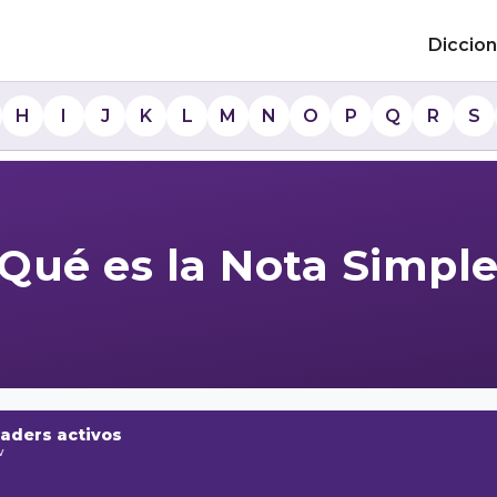
Diccion
H
I
J
K
L
M
N
O
P
Q
R
S
Qué es la Nota Simpl
raders activos
w