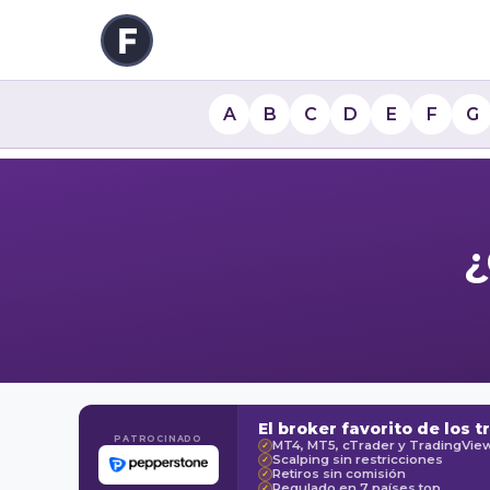
A
B
C
D
E
F
G
¿
El broker favorito de los t
PATROCINADO
MT4, MT5, cTrader y TradingVie
✓
Scalping sin restricciones
✓
Retiros sin comisión
✓
Regulado en 7 países top
✓