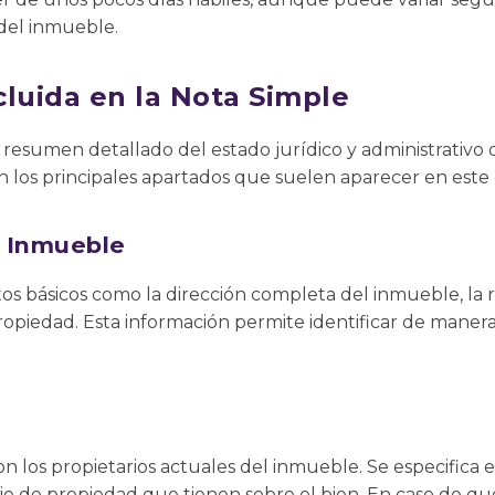
 del inmueble.
cluida en la Nota Simple
resumen detallado del estado jurídico y administrativo 
en los principales apartados que suelen aparecer en est
l Inmueble
os básicos como la dirección completa del inmueble, la r
ropiedad. Esta información permite identificar de manera
on los propietarios actuales del inmueble. Se especific
aje de propiedad que tienen sobre el bien. En caso de que