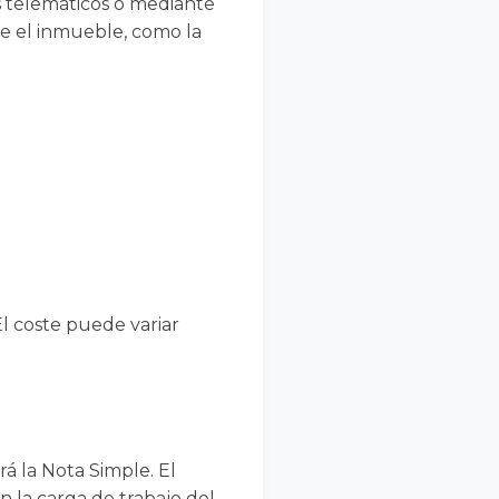
os telemáticos o mediante
re el inmueble, como la
l coste puede variar
rá la Nota Simple. El
 la carga de trabajo del