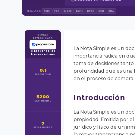
REGULADO:
ASIC
FCA
CySEC
BaFin
DFSA
SCB
CMA
BROKER
PATROCINADO
La Nota Simple es un doc
El broker de los
traders activos
importancia radica en que
toma de decisiones tanto
0.1
profundidad qué es una N
PIP EUR/USD
en el proceso de compra 
Introducción
$200
DEP. MÍNIMO
La Nota Simple es un doc
propiedad. Emitida por el
7
jurídico y físico de un in
REGULADORES
la mayor transparencia po