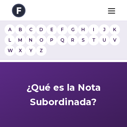
A
B
C
D
E
F
G
H
I
J
K
L
M
N
O
P
Q
R
S
T
U
V
W
X
Y
Z
¿Qué es la Nota
Subordinada?