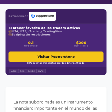
PATROCINADO
El broker favorito de los traders activos
MT4, MT5, cTrader y TradingView
✓
Scalping sin restricciones
✓
0.1
$200
PIP EUR/USD
DEP. MÍNIMO
Visitar Pepperstone
80% cuentas minoristas pierden dinero. Afiliado.
ASIC
FCA
CySEC
BaFin
La nota subordinada es un instrumento
financiero importante en el mundo de las