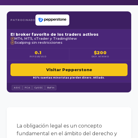
PATROCINADO
El broker favorito de los traders activos
MT4, MT5, cTrader y TradingView
✓
Scalping sin restricciones
✓
0.1
$200
PIP EUR/USD
DEP. MÍNIMO
Visitar Pepperstone
80% cuentas minoristas pierden dinero. Afiliado.
ASIC
FCA
CySEC
BaFin
La obligación legal es un concepto
fundamental en el ámbito del derecho y