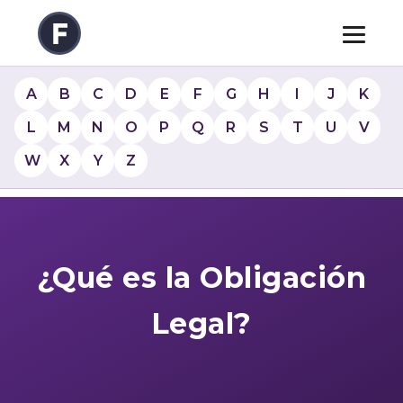
A
B
C
D
E
F
G
H
I
J
K
L
M
N
O
P
Q
R
S
T
U
V
W
X
Y
Z
¿Qué es la Obligación
Legal?