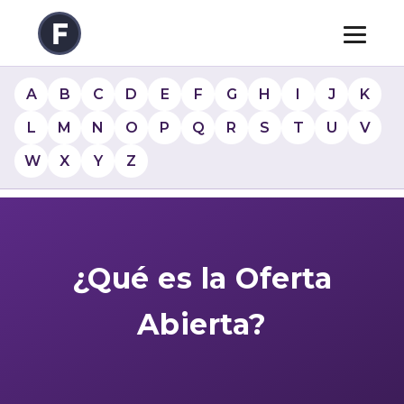
A
B
C
D
E
F
G
H
I
J
K
L
M
N
O
P
Q
R
S
T
U
V
W
X
Y
Z
¿Qué es la Oferta
Abierta?