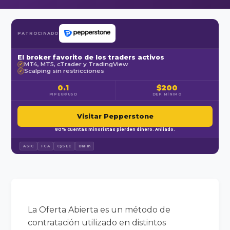
PATROCINADO
El broker favorito de los traders activos
MT4, MT5, cTrader y TradingView
✓
Scalping sin restricciones
✓
0.1
$200
PIP EUR/USD
DEP. MÍNIMO
Visitar Pepperstone
80% cuentas minoristas pierden dinero. Afiliado.
ASIC
FCA
CySEC
BaFin
La Oferta Abierta es un método de
contratación utilizado en distintos