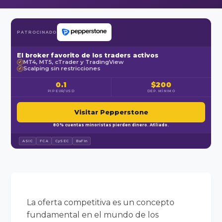
PATROCINADO
El broker favorito de los traders activos
MT4, MT5, cTrader y TradingView
✓
Scalping sin restricciones
✓
0.1
$200
PIP EUR/USD
DEP. MÍNIMO
Visitar Pepperstone
80% cuentas minoristas pierden dinero. Afiliado.
ASIC
FCA
CySEC
BaFin
La oferta competitiva es un concepto
fundamental en el mundo de los