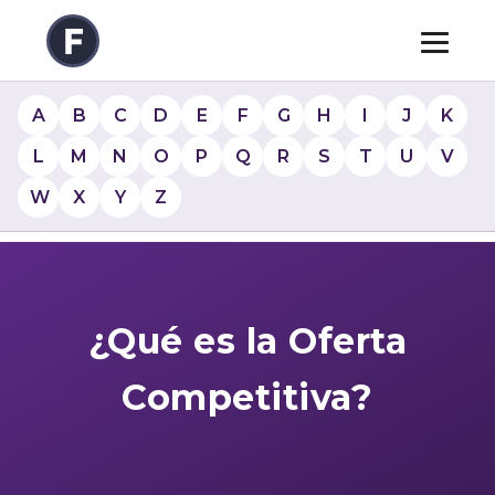
A
B
C
D
E
F
G
H
I
J
K
L
M
N
O
P
Q
R
S
T
U
V
W
X
Y
Z
¿Qué es la Oferta
Competitiva?