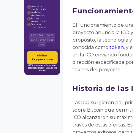
MT4, MT5,
✓
Funcionamient
cTrader & TV
Scalping
✓
sin límites
Retiros
✓
sin comisión
El funcionamiento de una
Ejecución
✓
institucional
proyecto anuncia la ICO y
ASIC
FCA
CySEC
propósito, la tecnología 
BaFin
DFSA
SCB
CMA
conocida como
token
, y
en la ICO enviando fondo
Visitar
Pepperstone
dirección especificada po
80% cuentas minoristas
pierden dinero. Enlace de
tokens del proyecto.
afiliado.
Historia de las
Las ICO surgieron por pr
sobre Bitcoin que permití
ICO alcanzaron su máximo
través de estas ofertas. 
proyectos exitosos, pero 