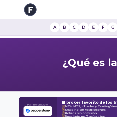
A
B
C
D
E
F
G
¿Qué es la
El broker favorito de los t
PATROCINADO
MT4, MT5, cTrader y TradingVie
✓
Scalping sin restricciones
✓
Retiros sin comisión
✓
Regulado en 7 países top
✓