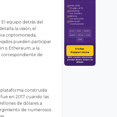
MT4, MT5,
✓
cTrader & TV
Scalping
✓
sin límites
Retiros
✓
sin comisión
 El equipo detrás del
Ejecución
✓
institucional
alla la visión, el
ASIC
FCA
CySEC
ueva criptomoneda,
BaFin
DFSA
SCB
CMA
resados pueden participar
n o Ethereum, a la
Visitar
Pepperstone
d correspondiente de
80% cuentas minoristas
pierden dinero. Enlace de
afiliado.
 plataforma construida
 fue en 2017 cuando las
illones de dólares a
 surgimiento de numerosos
as.