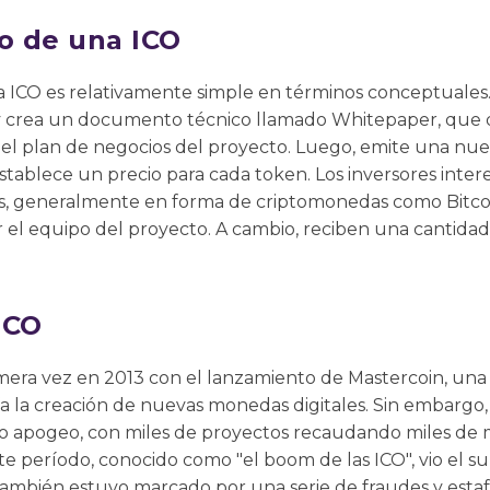
o de una ICO
 ICO es relativamente simple en términos conceptuales.
 crea un documento técnico llamado Whitepaper, que det
y el plan de negocios del proyecto. Luego, emite una n
 establece un precio para cada token. Los inversores inte
s, generalmente en forma de criptomonedas como Bitcoi
r el equipo del proyecto. A cambio, reciben una cantida
 ICO
imera vez en 2013 con el lanzamiento de Mastercoin, una
a la creación de nuevas monedas digitales. Sin embargo,
 apogeo, con miles de proyectos recaudando miles de m
Este período, conocido como "el boom de las ICO", vio el
también estuvo marcado por una serie de fraudes y estaf