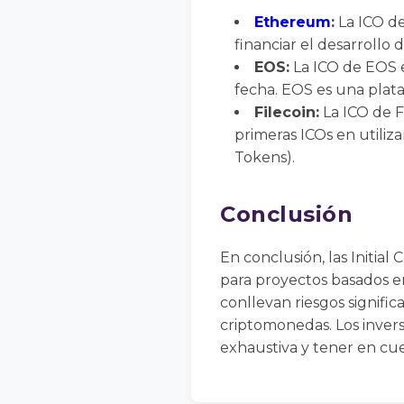
Ethereum
:
La ICO d
financiar el desarrollo
EOS:
La ICO de EOS e
fecha. EOS es una plata
Filecoin:
La ICO de F
primeras ICOs en utili
Tokens).
Conclusión
En conclusión, las Initia
para proyectos basados e
conllevan riesgos signific
criptomonedas. Los invers
exhaustiva y tener en cue