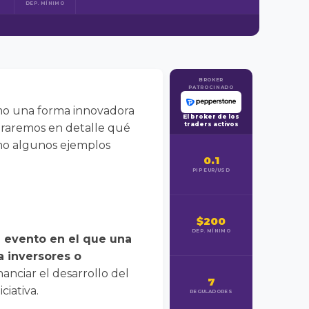
DEP. MÍNIMO
BROKER
PATROCINADO
omo una forma innovadora
El broker de los
traders activos
oraremos en detalle qué
como algunos ejemplos
0.1
PIP EUR/USD
$200
DEP. MÍNIMO
un evento en el que una
a inversores o
nanciar el desarrollo del
7
ciativa.
REGULADORES