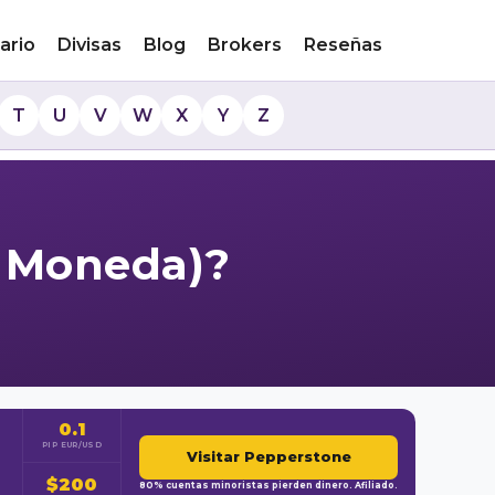
ario
Divisas
Blog
Brokers
Reseñas
T
U
V
W
X
Y
Z
de Moneda)?
0.1
PIP EUR/USD
Visitar Pepperstone
$200
80% cuentas minoristas pierden dinero. Afiliado.