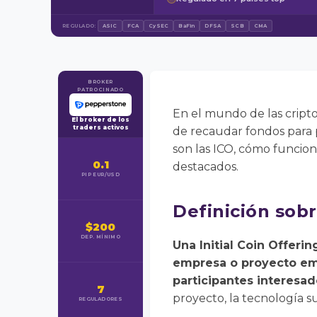
REGULADO:
ASIC
FCA
CySEC
BaFin
DFSA
SCB
CMA
BROKER
PATROCINADO
En el mundo de las cripto
El broker de los
traders activos
de recaudar fondos para 
son las ICO, cómo funcion
0.1
destacados.
PIP EUR/USD
Definición sob
$200
DEP. MÍNIMO
Una Initial Coin Offeri
empresa o proyecto em
participantes interesa
7
proyecto, la tecnología s
REGULADORES