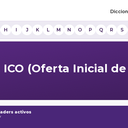
Diccion
H
I
J
K
L
M
N
O
P
Q
R
S
 ICO (Oferta Inicial 
raders activos
w