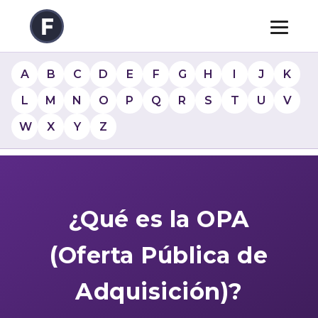
A
B
C
D
E
F
G
H
I
J
K
L
M
N
O
P
Q
R
S
T
U
V
W
X
Y
Z
¿Qué es la OPA
(Oferta Pública de
Adquisición)?