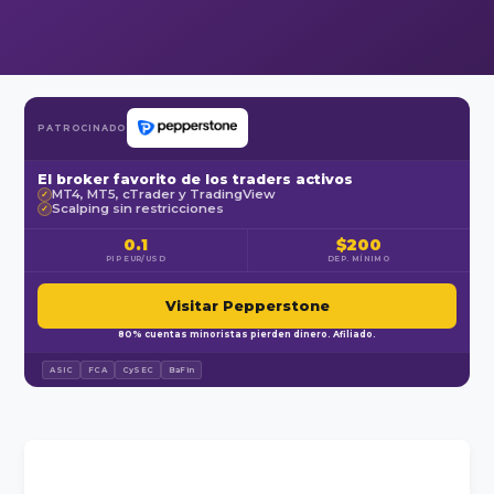
PATROCINADO
El broker favorito de los traders activos
MT4, MT5, cTrader y TradingView
✓
Scalping sin restricciones
✓
0.1
$200
PIP EUR/USD
DEP. MÍNIMO
Visitar Pepperstone
80% cuentas minoristas pierden dinero. Afiliado.
ASIC
FCA
CySEC
BaFin