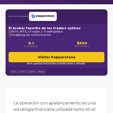
PATROCINADO
El broker favorito de los traders activos
MT4, MT5, cTrader y TradingView
✓
Scalping sin restricciones
✓
0.1
$200
PIP EUR/USD
DEP. MÍNIMO
Visitar Pepperstone
80% cuentas minoristas pierden dinero. Afiliado.
ASIC
FCA
CySEC
BaFin
La operación con apalancamiento es una
estrategia financiera utilizada tanto en el