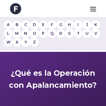
A
B
C
D
E
F
G
H
I
J
K
L
M
N
O
P
Q
R
S
T
U
V
W
X
Y
Z
¿Qué es la Operación
con Apalancamiento?