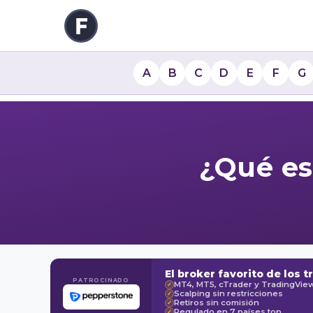
A
B
C
D
E
F
G
¿Qué es
El broker favorito de los t
PATROCINADO
MT4, MT5, cTrader y TradingVie
✓
Scalping sin restricciones
✓
Retiros sin comisión
✓
Regulado en 7 países top
✓