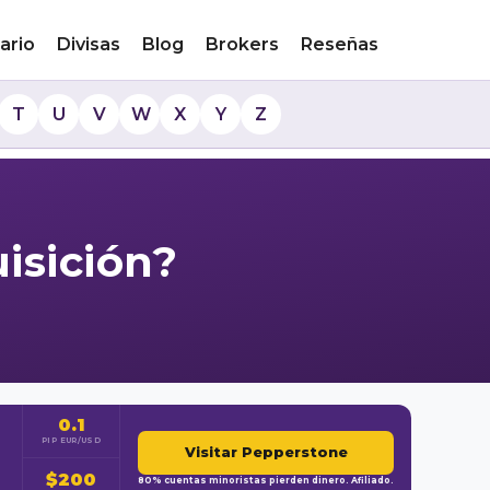
ario
Divisas
Blog
Brokers
Reseñas
T
U
V
W
X
Y
Z
isición?
0.1
PIP EUR/USD
Visitar Pepperstone
$200
80% cuentas minoristas pierden dinero. Afiliado.