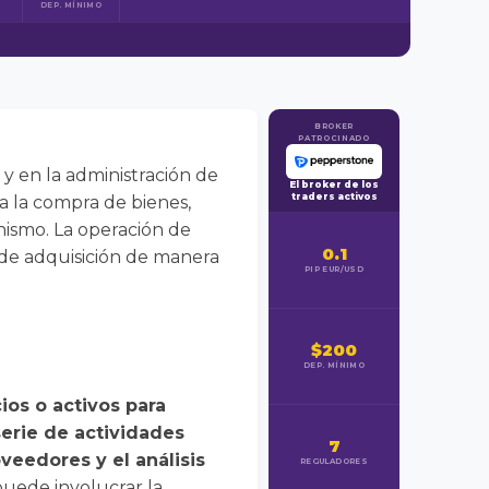
DEP. MÍNIMO
BROKER
PATROCINADO
y en la administración de
El broker de los
traders activos
ca la compra de bienes,
nismo. La operación de
0.1
o de adquisición de manera
PIP EUR/USD
$200
DEP. MÍNIMO
ios o activos para
serie de actividades
7
veedores y el análisis
REGULADORES
puede involucrar la