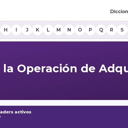
Diccion
H
I
J
K
L
M
N
O
P
Q
R
S
 la Operación de Adqu
raders activos
w