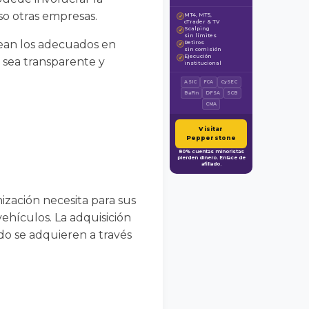
so otras empresas.
MT4, MT5,
✓
cTrader & TV
Scalping
✓
sin límites
sean los adecuados en
Retiros
✓
sin comisión
Ejecución
✓
 sea transparente y
institucional
ASIC
FCA
CySEC
BaFin
DFSA
SCB
CMA
Visitar
Pepperstone
80% cuentas minoristas
pierden dinero. Enlace de
afiliado.
ización necesita para sus
vehículos. La adquisición
do se adquieren a través