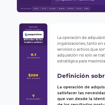
REGULADO:
ASIC
FCA
CySEC
BaFin
DFSA
SCB
CMA
BROKER
PATROCINADO
La operación de adquisic
El broker de los
traders activos
organizaciones, tanto en 
servicios o activos que s
0.1
adquisición no solo se tra
PIP EUR/USD
estratégica para maximizar
Definición sob
$200
DEP. MÍNIMO
La operación de adquisi
satisfacer las necesida
7
que van desde la identi
REGULADORES
de los resultados post-