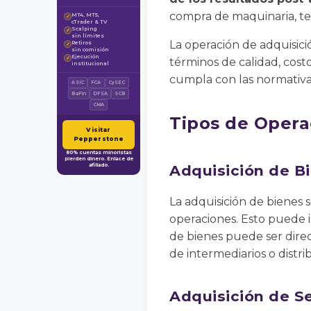
compra de maquinaria, tec
MT4, MT5,
✓
cTrader & TV
Scalping
✓
sin límites
La operación de adquisici
Retiros
✓
sin comisión
Ejecución
✓
términos de calidad, cost
institucional
cumpla con las normativas 
ASIC
FCA
CySEC
BaFin
DFSA
SCB
CMA
Tipos de Opera
Visitar
Pepperstone
80% cuentas minoristas
pierden dinero. Enlace de
afiliado.
Adquisición de B
La adquisición de bienes 
operaciones. Esto puede i
de bienes puede ser direc
de intermediarios o distri
Adquisición de Se