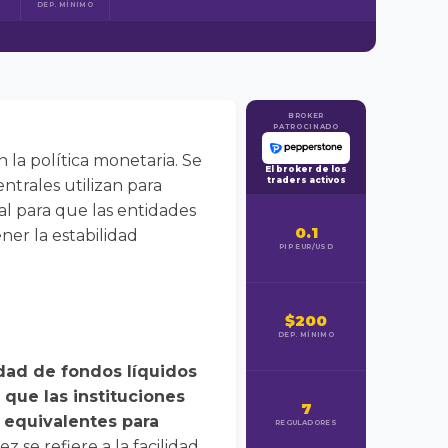
DEP. MÍNIMO
BROKER
PATROCINADO
 la política monetaria. Se
El broker de los
traders activos
entrales utilizan para
ial para que las entidades
0.1
ner la estabilidad
PIP EUR/USD
$200
DEP. MÍNIMO
idad de fondos líquidos
 que las instituciones
7
o equivalentes para
REGULADORES
ez se refiere a la facilidad