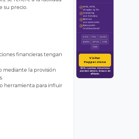
e su precio.
MT4, MT5,
✓
cTrader & TV
Scalping
✓
sin límites
Retiros
✓
sin comisión
Ejecución
✓
institucional
ASIC
FCA
CySEC
BaFin
DFSA
SCB
CMA
uciones financieras tengan
Visitar
Pepperstone
80% cuentas minoristas
do mediante la provisión
pierden dinero. Enlace de
afiliado.
s.
mo herramienta para influir