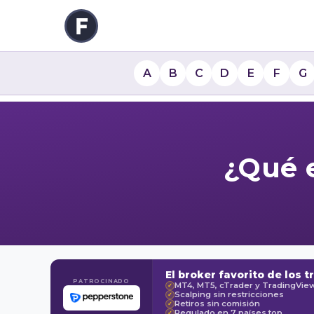
A
B
C
D
E
F
G
¿Qué e
El broker favorito de los t
PATROCINADO
MT4, MT5, cTrader y TradingVie
✓
Scalping sin restricciones
✓
Retiros sin comisión
✓
Regulado en 7 países top
✓