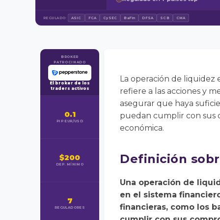
REGULADO:
ASIC
FCA
CySEC
BaFin
DFSA
SCB
CMA
BROKER
PATROCINADO
La operación de liquidez 
El broker de los
traders activos
refiere a las acciones y m
asegurar que haya suficien
0.1
puedan cumplir con sus ob
PIP EUR/USD
económica.
Definición sobr
$200
DEP. MÍNIMO
Una operación de liquid
en el sistema financier
7
financieras, como los b
REGULADORES
cumplir con sus compro