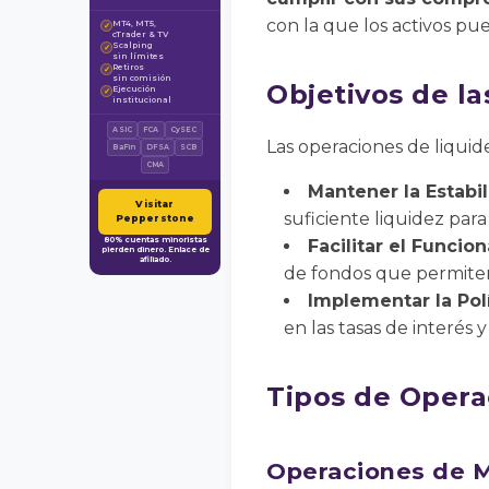
con la que los activos pue
MT4, MT5,
✓
cTrader & TV
Scalping
✓
sin límites
Retiros
✓
sin comisión
Objetivos de l
Ejecución
✓
institucional
ASIC
FCA
CySEC
Las operaciones de liquide
BaFin
DFSA
SCB
CMA
Mantener la Estabi
Visitar
suficiente liquidez para
Pepperstone
80% cuentas minoristas
Facilitar el Funci
pierden dinero. Enlace de
afiliado.
de fondos que permiten 
Implementar la Pol
en las tasas de interés 
Tipos de Opera
Operaciones de M