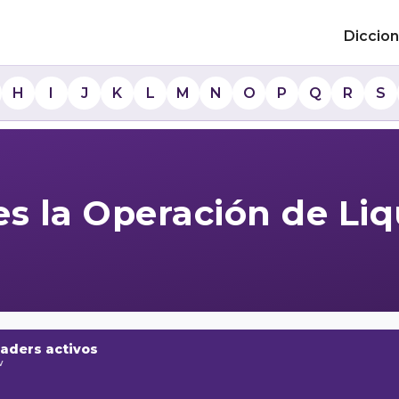
Diccion
H
I
J
K
L
M
N
O
P
Q
R
S
s la Operación de Li
raders activos
w