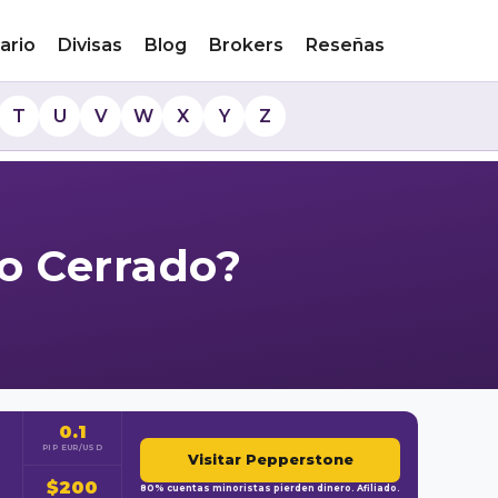
ario
Divisas
Blog
Brokers
Reseñas
T
U
V
W
X
Y
Z
o Cerrado?
0.1
PIP EUR/USD
Visitar Pepperstone
$200
80% cuentas minoristas pierden dinero. Afiliado.