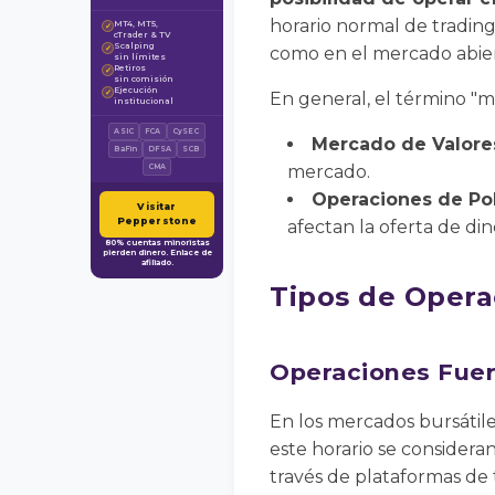
horario normal de trading
MT4, MT5,
✓
cTrader & TV
Scalping
✓
como en el mercado abier
sin límites
Retiros
✓
sin comisión
Ejecución
✓
En general, el término "
institucional
ASIC
FCA
CySEC
Mercado de Valore
BaFin
DFSA
SCB
mercado.
CMA
Operaciones de Pol
Visitar
Pepperstone
afectan la oferta de di
80% cuentas minoristas
pierden dinero. Enlace de
afiliado.
Tipos de Opera
Operaciones Fuer
En los mercados bursátiles
este horario se consider
través de plataformas de 