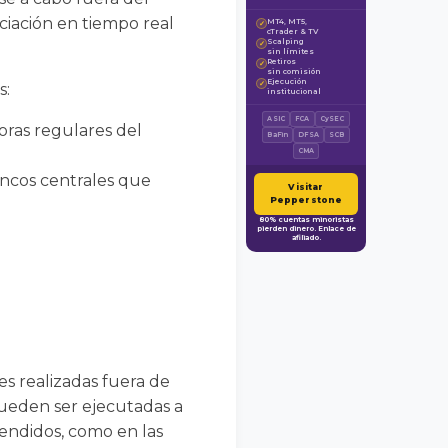
ciación en tiempo real
MT4, MT5,
✓
cTrader & TV
Scalping
✓
sin límites
Retiros
✓
sin comisión
Ejecución
✓
s:
institucional
ASIC
FCA
CySEC
horas regulares del
BaFin
DFSA
SCB
CMA
bancos centrales que
Visitar
Pepperstone
80% cuentas minoristas
pierden dinero. Enlace de
afiliado.
nes realizadas fuera de
pueden ser ejecutadas a
endidos, como en las