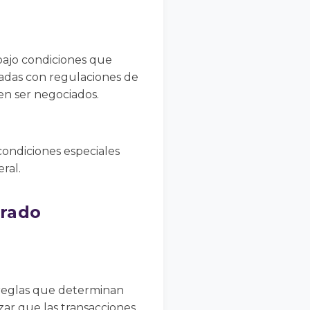
bajo condiciones que
nadas con regulaciones de
en ser negociados.
 condiciones especiales
ral.
rrado
 reglas que determinan
zar que las transacciones