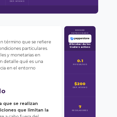
DEP. MÍNIMO
BROKER
PATROCINADO
n término que se refiere
El broker de los
traders activos
ondiciones particulares.
les y monetarias en
0.1
en detalle qué es una
PIP EUR/USD
cia en el entorno
$200
DEP. MÍNIMO
do
a que se realizan
7
iciones que limitan la
REGULADORES
se a cabo fuera del