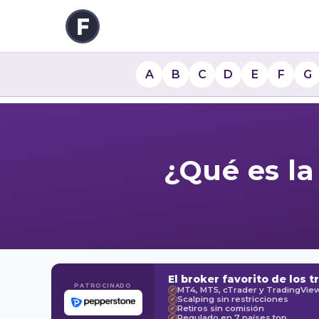
A
B
C
D
E
F
G
¿Qué es l
El broker favorito de los t
PATROCINADO
MT4, MT5, cTrader y TradingVie
✓
Scalping sin restricciones
✓
Retiros sin comisión
✓
Regulado en 7 países top
✓