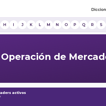
Diccion
H
I
J
K
L
M
N
O
P
Q
R
S
a Operación de Mercad
raders activos
w