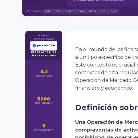
REGULADO:
ASIC
FCA
CySEC
BaFin
DFSA
SCB
CMA
BROKER
PATROCINADO
En el mundo de las finan
El broker de los
traders activos
a un tipo específico de t
Este concepto es crucial 
0.1
contextos de alta regulac
PIP EUR/USD
Operación de Mercado Cer
financiero y económico.
$200
DEP. MÍNIMO
Definición sob
Una Operación de Mercad
7
compraventas de activos
REGULADORES
posibilidad de operar 