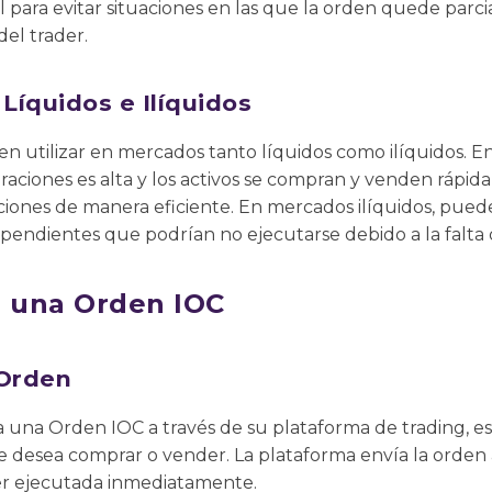
l para evitar situaciones en las que la orden quede par
del trader.
Líquidos e Ilíquidos
n utilizar en mercados tanto líquidos como ilíquidos. E
aciones es alta y los activos se compran y venden rápid
ciones de manera eficiente. En mercados ilíquidos, puede
endientes que podrían no ejecutarse debido a la falt
 una Orden IOC
 Orden
a una Orden IOC a través de su plataforma de trading, esp
ue desea comprar o vender. La plataforma envía la orden
er ejecutada inmediatamente.