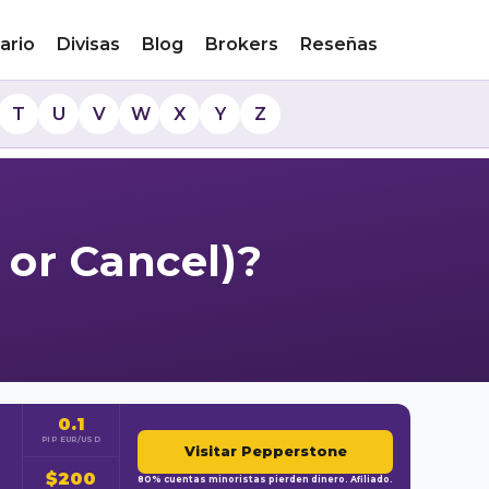
ario
Divisas
Blog
Brokers
Reseñas
T
U
V
W
X
Y
Z
 or Cancel)?
0.1
PIP EUR/USD
Visitar Pepperstone
$200
80% cuentas minoristas pierden dinero. Afiliado.