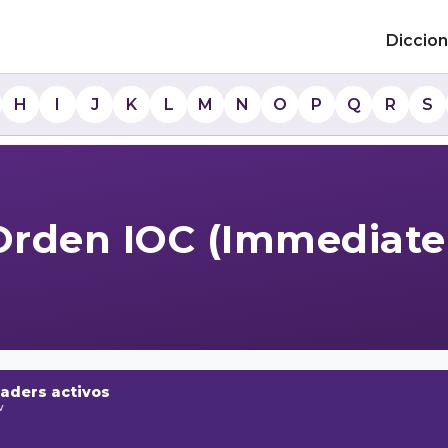
Diccion
H
I
J
K
L
M
N
O
P
Q
R
S
Orden IOC (Immediate
raders activos
w