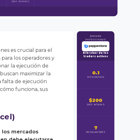
DEP. MÍNIMO
BROKER
PATROCINADO
nes es crucial para el
El broker de los
traders activos
s para los operadores y
onar la ejecución de
0.1
 buscan maximizar la
PIP EUR/USD
a falta de ejecución
 cómo funciona, sus
$200
DEP. MÍNIMO
cel)
7
n los mercados
REGULADORES
rden debe ejecutarse