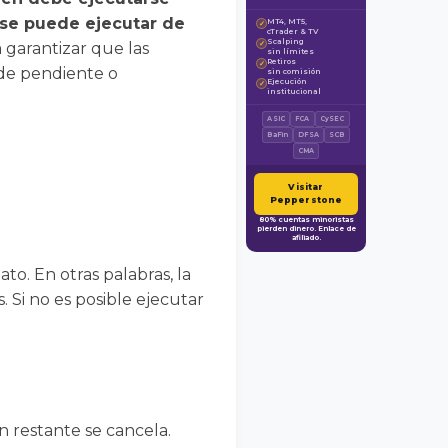
 se puede ejecutar de
MT4, MT5,
✓
cTrader & TV
Scalping
 garantizar que las
✓
sin límites
Retiros
✓
ede pendiente o
sin comisión
Ejecución
✓
institucional
ASIC
FCA
CySEC
BaFin
DFSA
SCB
CMA
Visitar
Pepperstone
80% cuentas minoristas
pierden dinero. Enlace de
afiliado.
to. En otras palabras, la
 Si no es posible ejecutar
n restante se cancela.