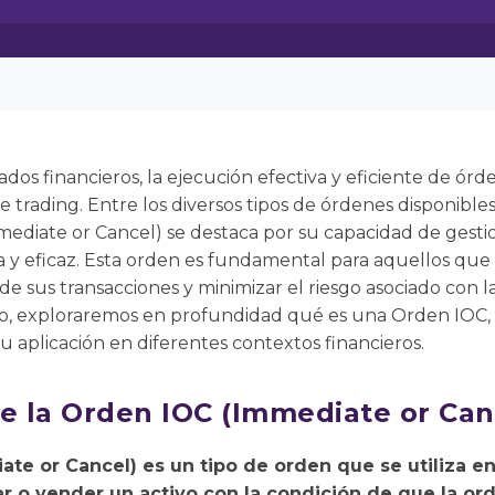
os financieros, la ejecución efectiva y eficiente de órde
e trading. Entre los diversos tipos de órdenes disponible
mediate or Cancel) se destaca por su capacidad de gesti
 y eficaz. Esta orden es fundamental para aquellos que
 de sus transacciones y minimizar el riesgo asociado con l
lo, exploraremos en profundidad qué es una Orden IOC,
su aplicación en diferentes contextos financieros.
re la Orden IOC (Immediate or Can
te or Cancel) es un tipo de orden que se utiliza e
ar o vender un activo con la condición de que la o