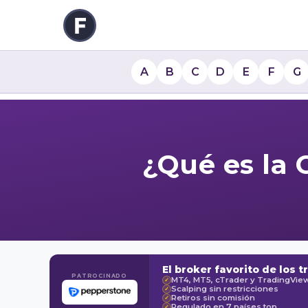
A
B
C
D
E
F
G
¿Qué es la 
El broker favorito de los t
PATROCINADO
MT4, MT5, cTrader y TradingVie
✓
Scalping sin restricciones
✓
Retiros sin comisión
✓
Regulado en 7 países top
✓