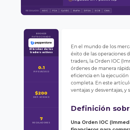
REGULADO:
ASIC
FCA
CySEC
BaFin
DFSA
SCB
CMA
BROKER
PATROCINADO
En el mundo de los mercad
El broker de los
traders activos
éxito de las operaciones d
traders, la Orden IOC (Im
0.1
órdenes de manera rápida
PIP EUR/USD
eficiencia en la ejecución
completa. En este artícu
ventajas y desventajas, y 
$200
DEP. MÍNIMO
Definición sob
7
Una Orden IOC (Immedia
REGULADORES
financieros para compr