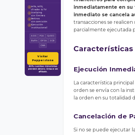
inmediatamente en su t
MT4, MT5,
✓
cTrader & TV
Scalping
✓
inmediato se cancela 
sin límites
Retiros
✓
transacciones se realicen
sin comisión
Ejecución
✓
institucional
parcialmente ejecutada 
ASIC
FCA
CySEC
BaFin
DFSA
SCB
CMA
Características
Visitar
Pepperstone
80% cuentas minoristas
Ejecución Inmedi
pierden dinero. Enlace de
afiliado.
La característica princip
orden se envía con la ins
la orden en su totalidad 
Cancelación de P
Si no se puede ejecutar l