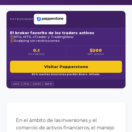
PATROCINADO
El broker favorito de los traders activos
MT4, MT5, cTrader y TradingView
✓
Scalping sin restricciones
✓
0.1
$200
PIP EUR/USD
DEP. MÍNIMO
Visitar Pepperstone
80% cuentas minoristas pierden dinero. Afiliado.
ASIC
FCA
CySEC
BaFin
En el ámbito de las inversiones y el
comercio de activos financieros, el manejo