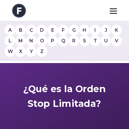
A
B
C
D
E
F
G
H
I
J
K
L
M
N
O
P
Q
R
S
T
U
V
W
X
Y
Z
¿Qué es la Orden
Stop Limitada?