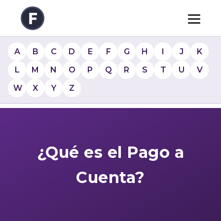
A
B
C
D
E
F
G
H
I
J
K
L
M
N
O
P
Q
R
S
T
U
V
W
X
Y
Z
¿Qué es el Pago a
Cuenta?