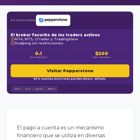
PATROCINADO
El broker favorito de los traders activos
MT4, MT5, cTrader y TradingView
✓
Scalping sin restricciones
✓
0.1
$200
PIP EUR/USD
DEP. MÍNIMO
Visitar Pepperstone
80% cuentas minoristas pierden dinero. Afiliado.
ASIC
FCA
CySEC
BaFin
El pago a cuenta es un mecanismo
financiero que se utiliza en diversas