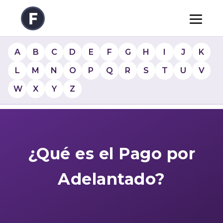
A
B
C
D
E
F
G
H
I
J
K
L
M
N
O
P
Q
R
S
T
U
V
W
X
Y
Z
¿Qué es el Pago por
Adelantado?