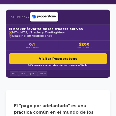
PATROCINADO
El broker favorito de los traders activos
MT4, MT5, cTrader y TradingView
✓
Scalping sin restricciones
✓
0.1
$200
PIP EUR/USD
DEP. MÍNIMO
Visitar Pepperstone
80% cuentas minoristas pierden dinero. Afiliado.
ASIC
FCA
CySEC
BaFin
El "pago por adelantado" es una
práctica común en el mundo de los