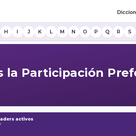
Diccion
H
I
J
K
L
M
N
O
P
Q
R
S
 la Participación Pre
raders activos
w