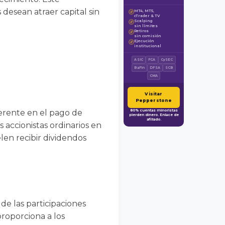
desean atraer capital sin
MT4, MT5,
✓
cTrader & TV
Scalping
✓
sin límites
Retiros
✓
sin comisión
Ejecución
✓
institucional
ASIC
FCA
CySEC
BaFin
DFSA
SCB
CMA
Visitar
Pepperstone
ferente en el pago de
80% cuentas minoristas
pierden dinero. Enlace de
afiliado.
s accionistas ordinarios en
elen recibir dividendos
de las participaciones
proporciona a los