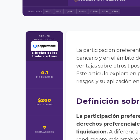
REGULADO:
ASIC
FCA
CySEC
BaFin
DFSA
SCB
CMA
BROKER
PATROCINADO
La participación preferen
El broker de los
traders activos
bancario y en el ámbito de
ventajas sobre otros tipo
0.1
Este artículo explora en p
PIP EUR/USD
riesgos, y su aplicación e
Definición sobr
$200
DEP. MÍNIMO
La participación prefer
derechos preferenciales
7
liquidación.
A diferencia 
REGULADORES
rendimiento más estable 