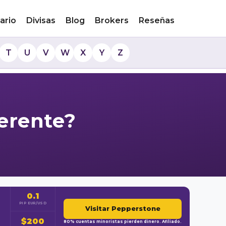
ario
Divisas
Blog
Brokers
Reseñas
T
U
V
W
X
Y
Z
ferente?
0.1
PIP EUR/USD
Visitar Pepperstone
$200
80% cuentas minoristas pierden dinero. Afiliado.