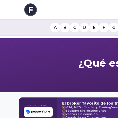
A
B
C
D
E
F
G
¿Qué es
El broker favorito de los t
PATROCINADO
MT4, MT5, cTrader y TradingVie
✓
Scalping sin restricciones
✓
Retiros sin comisión
✓
Regulado en 7 países top
✓