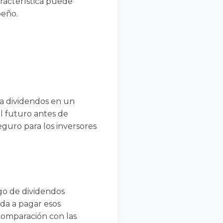
aracterística puede
peño.
ga dividendos en un
l futuro antes de
seguro para los inversores
ago de dividendos
ada a pagar esos
 comparación con las