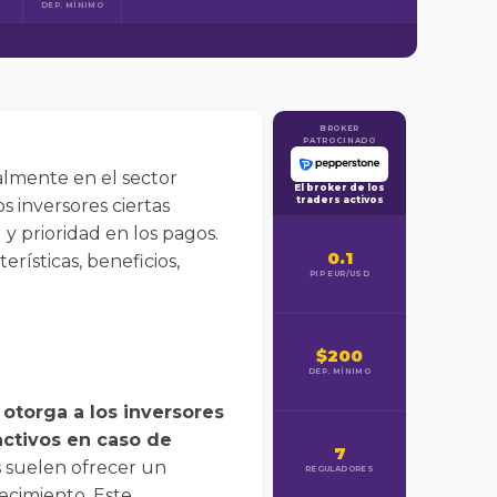
DEP. MÍNIMO
BROKER
PATROCINADO
palmente en el sector
El broker de los
traders activos
s inversores ciertas
y prioridad en los pagos.
0.1
rísticas, beneficios,
PIP EUR/USD
$200
DEP. MÍNIMO
 otorga a los inversores
activos en caso de
7
es suelen ofrecer un
REGULADORES
ecimiento. Este