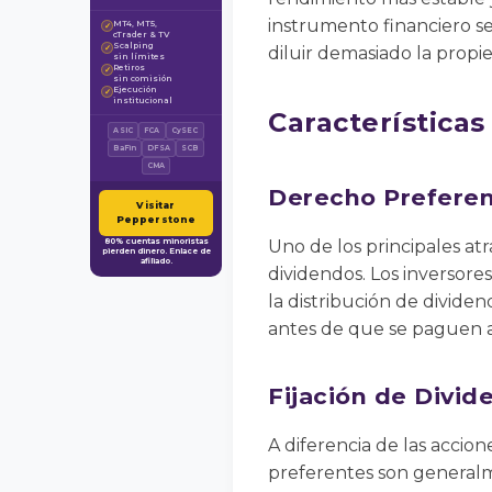
instrumento financiero s
MT4, MT5,
✓
cTrader & TV
Scalping
✓
diluir demasiado la propi
sin límites
Retiros
✓
sin comisión
Ejecución
✓
institucional
Características
ASIC
FCA
CySEC
BaFin
DFSA
SCB
CMA
Derecho Preferen
Visitar
Pepperstone
80% cuentas minoristas
Uno de los principales at
pierden dinero. Enlace de
afiliado.
dividendos. Los inversores
la distribución de dividen
antes de que se paguen a
Fijación de Divid
A diferencia de las accio
preferentes son generalme