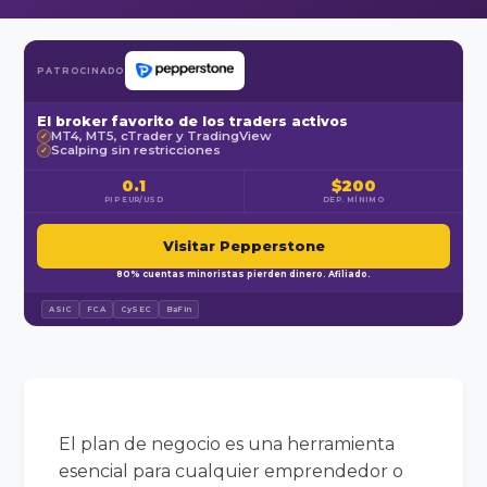
PATROCINADO
El broker favorito de los traders activos
MT4, MT5, cTrader y TradingView
✓
Scalping sin restricciones
✓
0.1
$200
PIP EUR/USD
DEP. MÍNIMO
Visitar Pepperstone
80% cuentas minoristas pierden dinero. Afiliado.
ASIC
FCA
CySEC
BaFin
El plan de negocio es una herramienta
esencial para cualquier emprendedor o