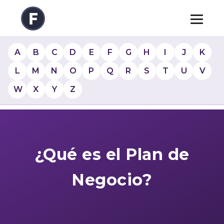
A
B
C
D
E
F
G
H
I
J
K
L
M
N
O
P
Q
R
S
T
U
V
W
X
Y
Z
¿Qué es el Plan de
Negocio?