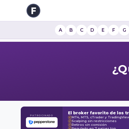
A
B
C
D
E
F
G
¿Q
El broker favorito de los t
PATROCINADO
MT4, MT5, cTrader y TradingVie
✓
Scalping sin restricciones
✓
Retiros sin comisión
✓
Regulado en 7 países top
✓