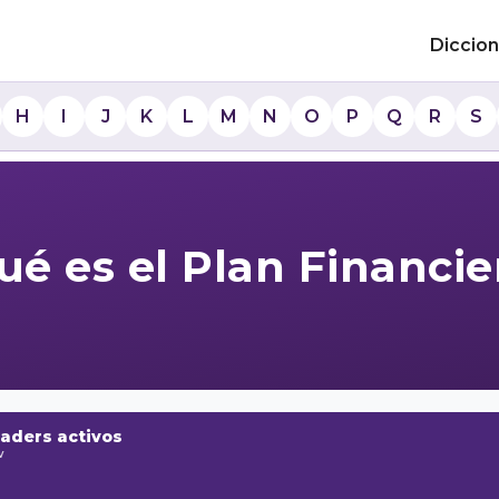
Diccion
H
I
J
K
L
M
N
O
P
Q
R
S
ué es el Plan Financie
raders activos
w