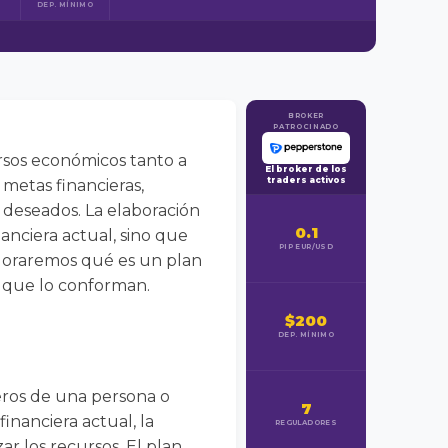
DEP. MÍNIMO
BROKER
PATROCINADO
ursos económicos tanto a
El broker de los
traders activos
metas financieras,
os deseados. La elaboración
0.1
nanciera actual, sino que
PIP EUR/USD
ploraremos qué es un plan
s que lo conforman.
$200
DEP. MÍNIMO
eros de una persona o
7
financiera actual, la
REGULADORES
ar los recursos. El plan