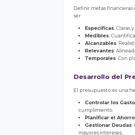
Definir metas financieras
ser:
Específicas
: Claras 
Medibles
: Cuantific
Alcanzables
: Realis
Relevantes
: Alinea
Temporales
: Con p
Desarrollo del P
El presupuesto es una her
Controlar los Gast
cumplimiento.
Planificar el Ahorro
Gestionar Deudas
:
mayores intereses.