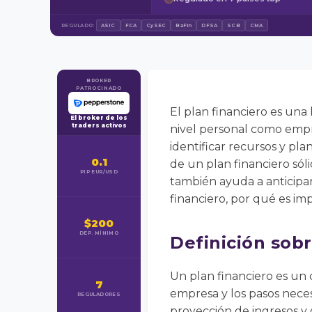
REGULADO:
ASIC
FCA
CySEC
BaFin
DFSA
SCB
CMA
BROKER
PATROCINADO
El plan financiero es una
El broker de los
traders activos
nivel personal como empr
identificar recursos y pla
0.1
de un plan financiero sóli
PIP EUR/USD
también ayuda a anticipar
financiero, por qué es i
$200
DEP. MÍNIMO
Definición sobr
Un plan financiero es un
7
empresa y los pasos necesa
REGULADORES
proyección de ingresos y g