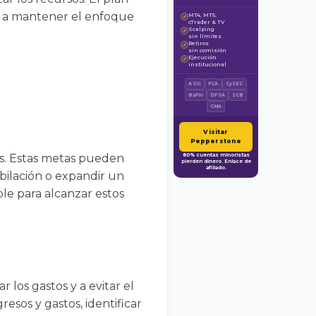
da a mantener el enfoque
MT4, MT5,
✓
cTrader & TV
Scalping
✓
sin límites
Retiros
✓
sin comisión
Ejecución
✓
institucional
ASIC
FCA
CySEC
BaFin
DFSA
SCB
CMA
Visitar
Pepperstone
les. Estas metas pueden
80% cuentas minoristas
pierden dinero. Enlace de
afiliado.
ubilación o expandir un
le para alcanzar estos
los gastos y a evitar el
sos y gastos, identificar