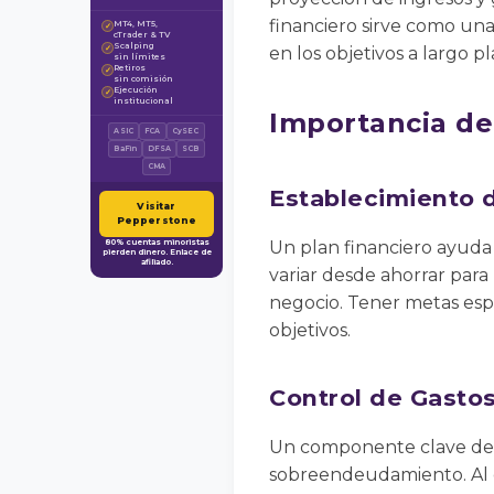
financiero sirve como una
MT4, MT5,
✓
cTrader & TV
Scalping
✓
en los objetivos a largo pl
sin límites
Retiros
✓
sin comisión
Ejecución
✓
institucional
Importancia de
ASIC
FCA
CySEC
BaFin
DFSA
SCB
CMA
Establecimiento 
Visitar
Pepperstone
80% cuentas minoristas
Un plan financiero ayuda 
pierden dinero. Enlace de
afiliado.
variar desde ahorrar para 
negocio. Tener metas esp
objetivos.
Control de Gasto
Un componente clave del p
sobreendeudamiento. Al es