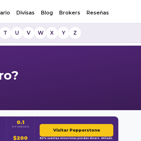
ario
Divisas
Blog
Brokers
Reseñas
T
U
V
W
X
Y
Z
ro?
0.1
PIP EUR/USD
Visitar Pepperstone
$200
80% cuentas minoristas pierden dinero. Afiliado.