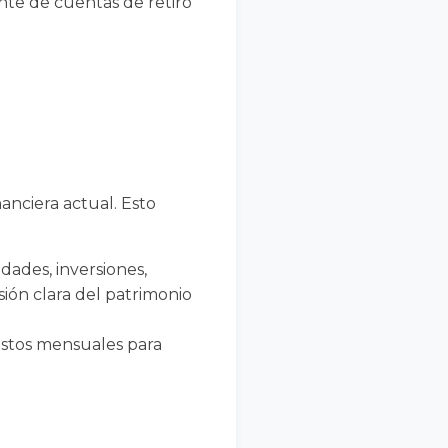
ente de cuentas de retiro
nanciera actual. Esto
edades, inversiones,
sión clara del patrimonio
gastos mensuales para