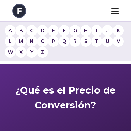
A
B
C
D
E
F
G
H
I
J
K
L
M
N
O
P
Q
R
S
T
U
V
W
X
Y
Z
¿Qué es el Precio de
Conversión?