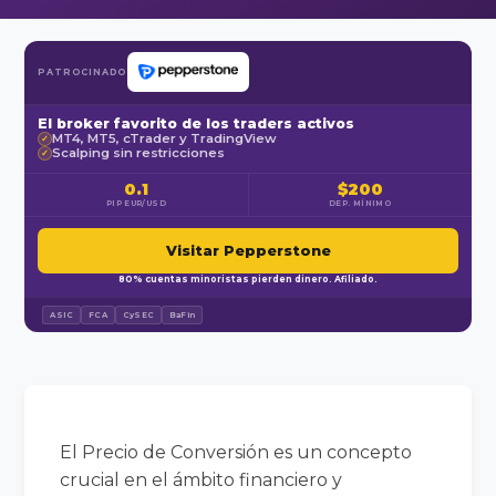
PATROCINADO
El broker favorito de los traders activos
MT4, MT5, cTrader y TradingView
✓
Scalping sin restricciones
✓
0.1
$200
PIP EUR/USD
DEP. MÍNIMO
Visitar Pepperstone
80% cuentas minoristas pierden dinero. Afiliado.
ASIC
FCA
CySEC
BaFin
El Precio de Conversión es un concepto
crucial en el ámbito financiero y