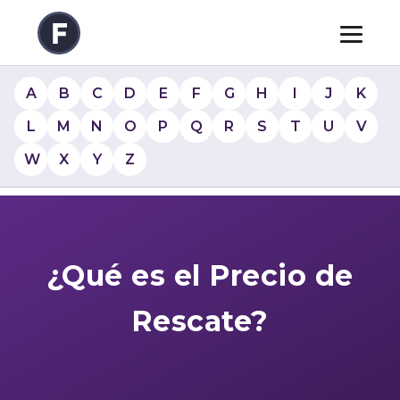
A
B
C
D
E
F
G
H
I
J
K
L
M
N
O
P
Q
R
S
T
U
V
W
X
Y
Z
¿Qué es el Precio de
Rescate?