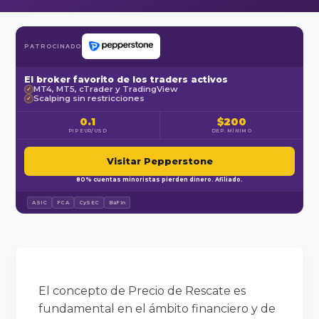
PATROCINADO
El broker favorito de los traders activos
MT4, MT5, cTrader y TradingView
✓
Scalping sin restricciones
✓
0.1
$200
PIP EUR/USD
DEP. MÍNIMO
Visitar Pepperstone
80% cuentas minoristas pierden dinero. Afiliado.
ASIC
FCA
CySEC
BaFin
El concepto de Precio de Rescate es
fundamental en el ámbito financiero y de