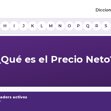
Diccion
H
I
J
K
L
M
N
O
P
Q
R
S
¿Qué es el Precio Neto
raders activos
w