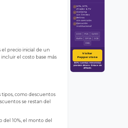
MT4, MT5,
✓
cTrader & TV
Scalping
✓
sin límites
Retiros
✓
sin comisión
Ejecución
✓
institucional
ASIC
FCA
CySEC
BaFin
DFSA
SCB
CMA
el precio inicial de un
Visitar
 incluir el costo base más
Pepperstone
80% cuentas minoristas
pierden dinero. Enlace de
afiliado.
s tipos, como descuentos
scuentos se restan del
o del 10%, el monto del