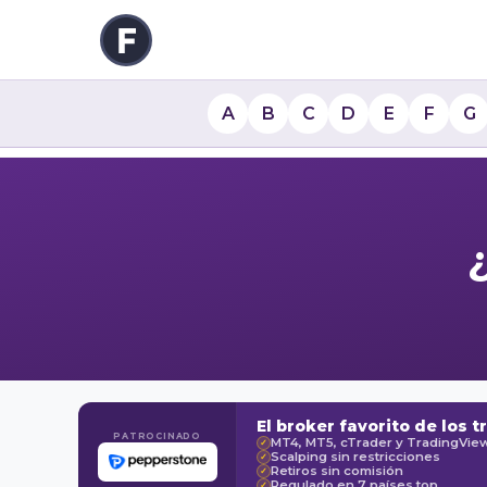
A
B
C
D
E
F
G
El broker favorito de los t
PATROCINADO
MT4, MT5, cTrader y TradingVie
✓
Scalping sin restricciones
✓
Retiros sin comisión
✓
Regulado en 7 países top
✓