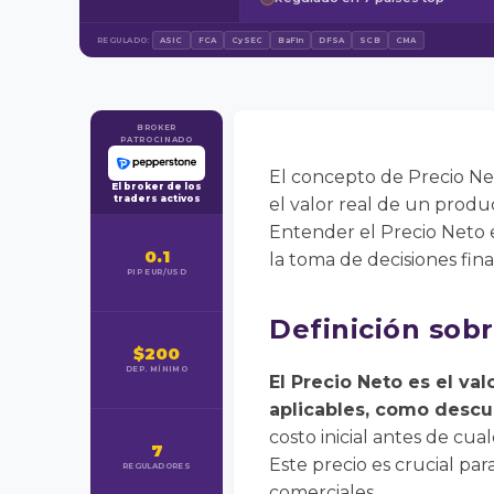
REGULADO:
ASIC
FCA
CySEC
BaFin
DFSA
SCB
CMA
BROKER
PATROCINADO
El concepto de Precio Ne
El broker de los
traders activos
el valor real de un produ
Entender el Precio Neto e
0.1
la toma de decisiones finan
PIP EUR/USD
Definición sobr
$200
DEP. MÍNIMO
El Precio Neto es el va
aplicables, como desc
costo inicial antes de cua
7
Este precio es crucial par
REGULADORES
comerciales.