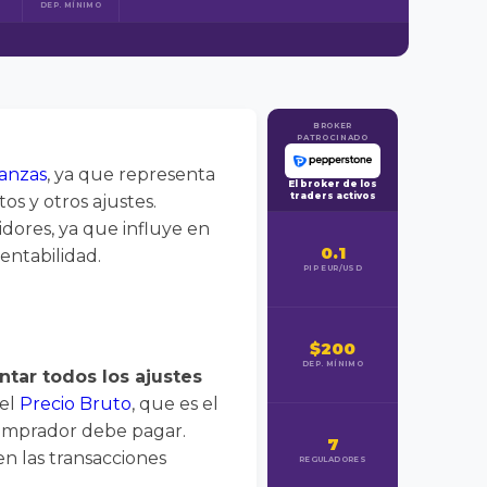
DEP. MÍNIMO
BROKER
PATROCINADO
nanzas
, ya que representa
El broker de los
traders activos
os y otros ajustes.
dores, ya que influye en
0.1
rentabilidad.
PIP EUR/USD
$200
DEP. MÍNIMO
ntar todos los ajustes
del
Precio Bruto
, que es el
l comprador debe pagar.
7
en las transacciones
REGULADORES