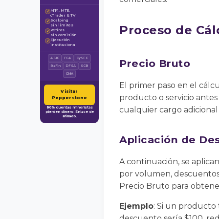
MT4, MT5,
✓
cTrader & TV
Scalping
✓
sin límites
Proceso de Cál
Retiros
✓
sin comisión
Ejecución
✓
institucional
ASIC
FCA
CySEC
Precio Bruto
BaFin
DFSA
SCB
CMA
El primer paso en el cálcu
Visitar
producto o servicio antes
Pepperstone
80% cuentas minoristas
cualquier cargo adicional 
pierden dinero. Enlace de
afiliado.
Aplicación de De
A continuación, se aplica
por volumen, descuentos 
Precio Bruto para obtene
Ejemplo
: Si un producto
descuento sería $100, re