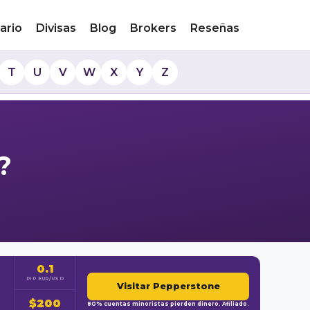
ario
Divisas
Blog
Brokers
Reseñas
T
U
V
W
X
Y
Z
?
0.1
PIP EUR/USD
Visitar Pepperstone
$200
80% cuentas minoristas pierden dinero. Afiliado.