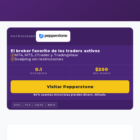
PATROCINADO
El broker favorito de los traders activos
MT4, MT5, cTrader y TradingView
✓
Scalping sin restricciones
✓
0.1
$200
PIP EUR/USD
DEP. MÍNIMO
Visitar Pepperstone
80% cuentas minoristas pierden dinero. Afiliado.
ASIC
FCA
CySEC
BaFin