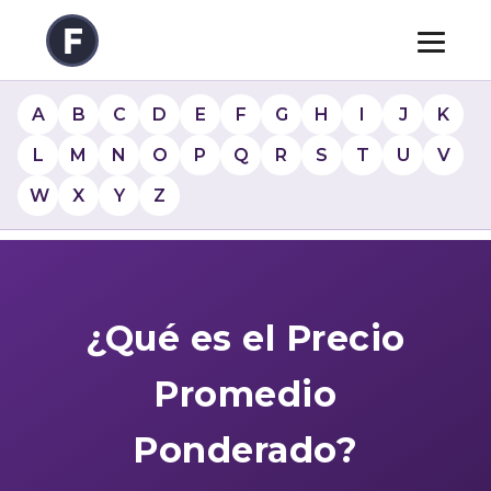
A
B
C
D
E
F
G
H
I
J
K
L
M
N
O
P
Q
R
S
T
U
V
W
X
Y
Z
¿Qué es el Precio
Promedio
Ponderado?