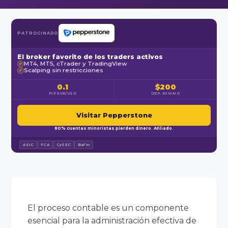
PATROCINADO
El broker favorito de los traders activos
MT4, MT5, cTrader y TradingView
✓
Scalping sin restricciones
✓
0.1
$200
PIP EUR/USD
DEP. MÍNIMO
Visitar Pepperstone
80% cuentas minoristas pierden dinero. Afiliado.
ASIC
FCA
CySEC
BaFin
El proceso contable es un componente
esencial para la administración efectiva de