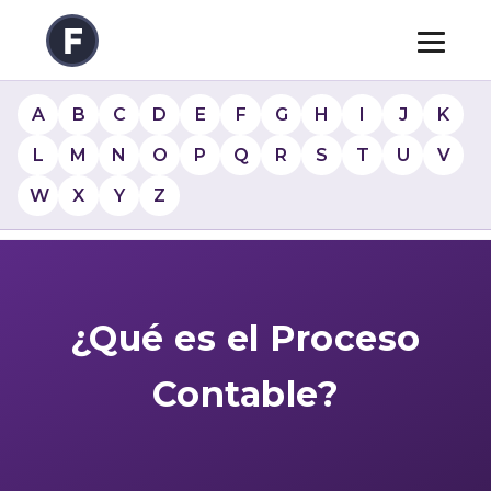
A
B
C
D
E
F
G
H
I
J
K
L
M
N
O
P
Q
R
S
T
U
V
W
X
Y
Z
¿Qué es el Proceso
Contable?