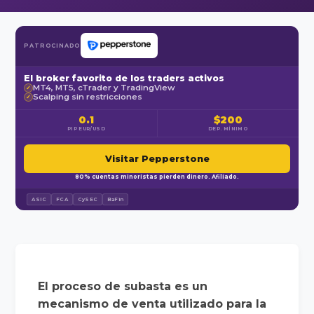
PATROCINADO
El broker favorito de los traders activos
MT4, MT5, cTrader y TradingView
✓
Scalping sin restricciones
✓
0.1
$200
PIP EUR/USD
DEP. MÍNIMO
Visitar Pepperstone
80% cuentas minoristas pierden dinero. Afiliado.
ASIC
FCA
CySEC
BaFin
El proceso de subasta es un
mecanismo de venta utilizado para la