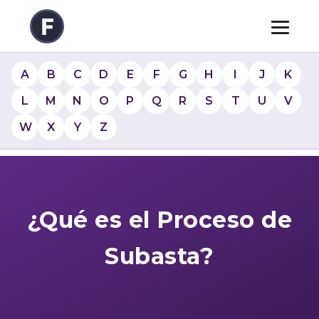
A
B
C
D
E
F
G
H
I
J
K
L
M
N
O
P
Q
R
S
T
U
V
W
X
Y
Z
¿Qué es el Proceso de
Subasta?