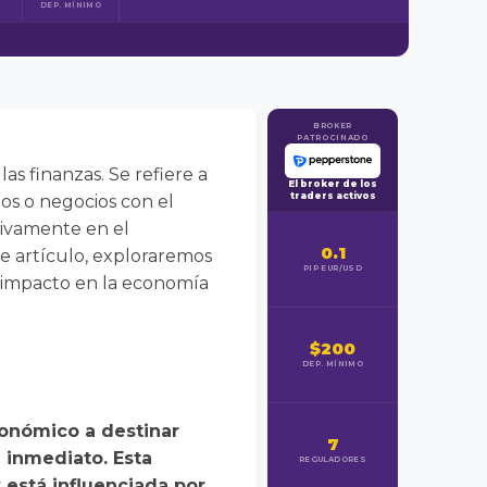
DEP. MÍNIMO
BROKER
PATROCINADO
as finanzas. Se refiere a
El broker de los
traders activos
tos o negocios con el
tivamente en el
0.1
te artículo, exploraremos
PIP EUR/USD
su impacto en la economía
$200
DEP. MÍNIMO
conómico a destinar
7
 inmediato. Esta
REGULADORES
 está influenciada por