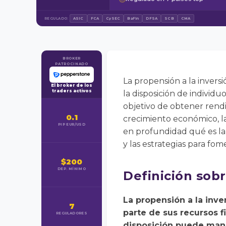
REGULADO:
ASIC
FCA
CySEC
BaFin
DFSA
SCB
CMA
BROKER
PATROCINADO
La propensión a la inversi
El broker de los
traders activos
la disposición de individu
objetivo de obtener rendi
0.1
crecimiento económico, la 
PIP EUR/USD
en profundidad qué es la 
y las estrategias para fom
$200
DEP. MÍNIMO
Definición sobr
La propensión a la inv
7
parte de sus recursos f
REGULADORES
disposición puede manif