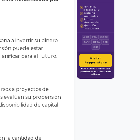
MT4, MT5,
✓
cTrader & TV
Scalping
✓
sin límites
Retiros
✓
sin comisión
Ejecución
✓
institucional
ASIC
FCA
CySEC
sona a invertir su dinero
BaFin
DFSA
SCB
ensión puede estar
CMA
anificar para el futuro.
Visitar
Pepperstone
80% cuentas minoristas
pierden dinero. Enlace de
afiliado.
cursos a proyectos de
sas evalúan su propensión
isponibilidad de capital.
on la cantidad de