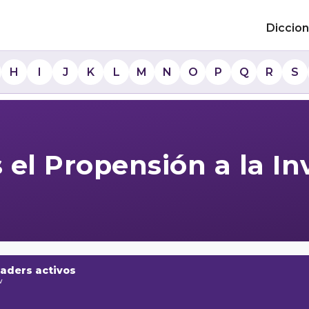
Diccion
H
I
J
K
L
M
N
O
P
Q
R
S
 el Propensión a la In
raders activos
w