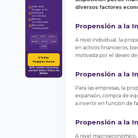
diversos factores econó
MT4, MT5,
✓
cTrader & TV
Scalping
✓
sin límites
Retiros
✓
sin comisión
Propensión a la I
Ejecución
✓
institucional
ASIC
FCA
CySEC
A nivel individual, la prop
BaFin
DFSA
SCB
en activos financieros, b
CMA
motivada por el deseo de o
Visitar
Pepperstone
80% cuentas minoristas
pierden dinero. Enlace de
Propensión a la I
afiliado.
Para las empresas, la prop
expansión, compra de equi
a invertir en función de f
Propensión a la I
A nivel macroeconómico, l