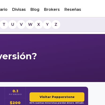
ario
Divisas
Blog
Brokers
Reseñas
T
U
V
W
X
Y
Z
versión?
0.1
PIP EUR/USD
Visitar Pepperstone
$200
80% cuentas minoristas pierden dinero. Afiliado.