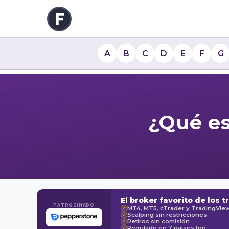
A
B
C
D
E
F
G
¿Qué es
El broker favorito de los t
PATROCINADO
MT4, MT5, cTrader y TradingVie
✓
Scalping sin restricciones
✓
Retiros sin comisión
✓
Regulado en 7 países top
✓