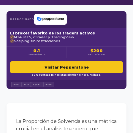
PATROCINADO
El broker favorito de los traders activos
MT4, MT5, cTrader y TradingView
✓
Scalping sin restricciones
✓
0.1
$200
PIP EUR/USD
DEP. MÍNIMO
Visitar Pepperstone
80% cuentas minoristas pierden dinero. Afiliado.
ASIC
FCA
CySEC
BaFin
La Proporción de Solvencia es una métrica
crucial en el análisis financiero que