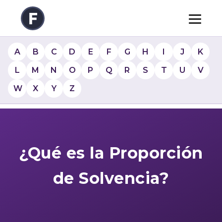
A
B
C
D
E
F
G
H
I
J
K
L
M
N
O
P
Q
R
S
T
U
V
W
X
Y
Z
¿Qué es la Proporción
de Solvencia?