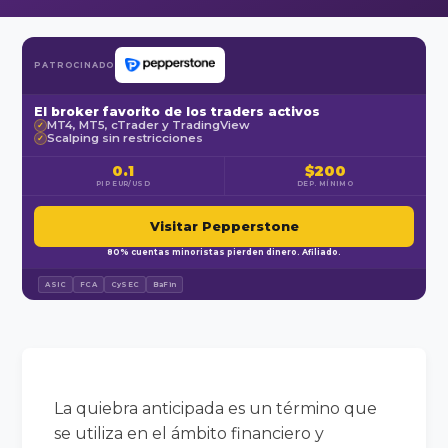
PATROCINADO
El broker favorito de los traders activos
MT4, MT5, cTrader y TradingView
✓
Scalping sin restricciones
✓
0.1
$200
PIP EUR/USD
DEP. MÍNIMO
Visitar Pepperstone
80% cuentas minoristas pierden dinero. Afiliado.
ASIC
FCA
CySEC
BaFin
La quiebra anticipada es un término que
se utiliza en el ámbito financiero y