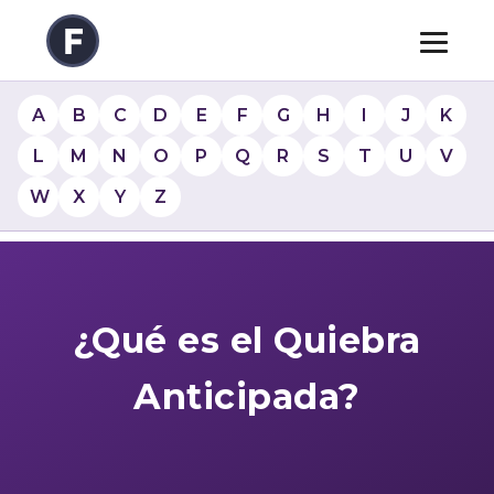
A
B
C
D
E
F
G
H
I
J
K
L
M
N
O
P
Q
R
S
T
U
V
W
X
Y
Z
¿Qué es el Quiebra
Anticipada?