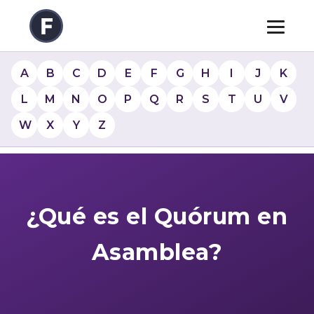
A
B
C
D
E
F
G
H
I
J
K
L
M
N
O
P
Q
R
S
T
U
V
W
X
Y
Z
¿Qué es el Quórum en
Asamblea?