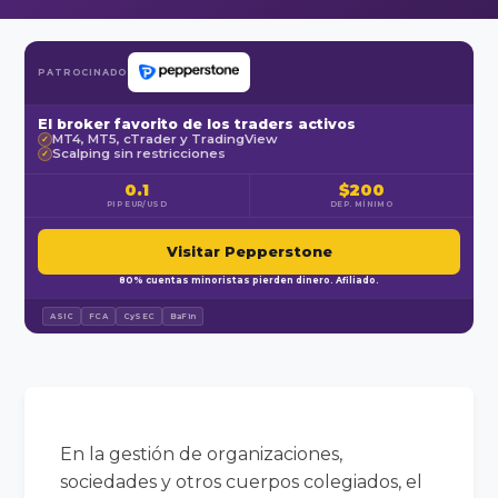
PATROCINADO
El broker favorito de los traders activos
MT4, MT5, cTrader y TradingView
✓
Scalping sin restricciones
✓
0.1
$200
PIP EUR/USD
DEP. MÍNIMO
Visitar Pepperstone
80% cuentas minoristas pierden dinero. Afiliado.
ASIC
FCA
CySEC
BaFin
En la gestión de organizaciones,
sociedades y otros cuerpos colegiados, el