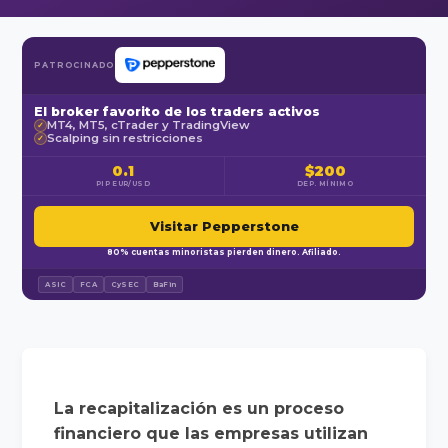
PATROCINADO
El broker favorito de los traders activos
MT4, MT5, cTrader y TradingView
✓
Scalping sin restricciones
✓
0.1
$200
PIP EUR/USD
DEP. MÍNIMO
Visitar Pepperstone
80% cuentas minoristas pierden dinero. Afiliado.
ASIC
FCA
CySEC
BaFin
La recapitalización es un proceso
financiero que las empresas utilizan