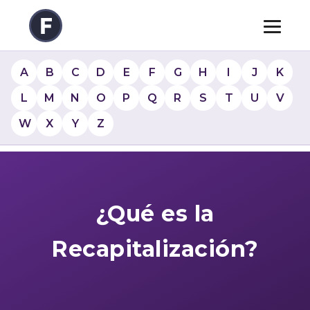
A
B
C
D
E
F
G
H
I
J
K
L
M
N
O
P
Q
R
S
T
U
V
W
X
Y
Z
¿Qué es la
Recapitalización?