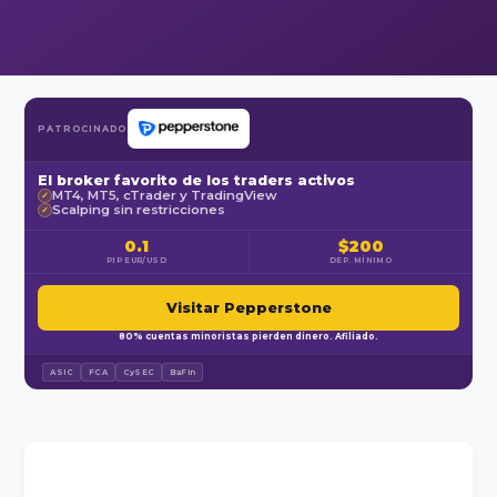
PATROCINADO
El broker favorito de los traders activos
MT4, MT5, cTrader y TradingView
✓
Scalping sin restricciones
✓
0.1
$200
PIP EUR/USD
DEP. MÍNIMO
Visitar Pepperstone
80% cuentas minoristas pierden dinero. Afiliado.
ASIC
FCA
CySEC
BaFin