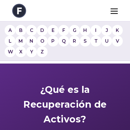
A
B
C
D
E
F
G
H
I
J
K
L
M
N
O
P
Q
R
S
T
U
V
W
X
Y
Z
¿Qué es la
Recuperación de
Activos?