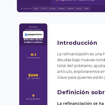
REGULADO:
ASIC
FCA
CySEC
BaFin
DFSA
SCB
CMA
BROKER
PATROCINADO
El broker de los
Introducción
traders activos
La refinanciación es una 
0.1
PIP EUR/USD
deudas bajo nuevas condic
total del préstamo, ajusta
artículo, exploraremos en
$200
clave para quienes están 
DEP. MÍNIMO
Definición sobr
7
REGULADORES
La refinanciación se ha