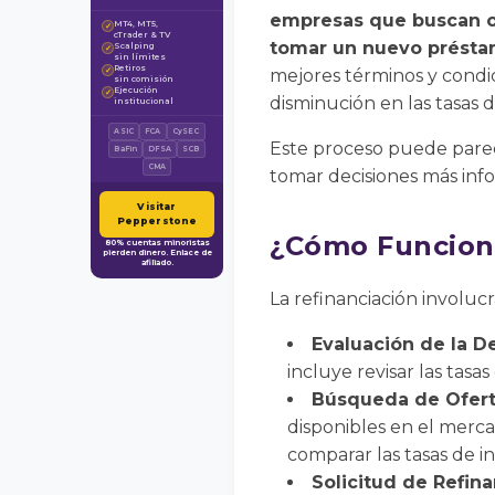
empresas que buscan opt
MT4, MT5,
✓
cTrader & TV
tomar un nuevo préstam
Scalping
✓
sin límites
Retiros
✓
mejores términos y condic
sin comisión
Ejecución
✓
disminución en las tasas 
institucional
ASIC
FCA
CySEC
Este proceso puede pare
BaFin
DFSA
SCB
CMA
tomar decisiones más info
Visitar
Pepperstone
¿Cómo Funciona
80% cuentas minoristas
pierden dinero. Enlace de
afiliado.
La refinanciación involucr
Evaluación de la D
incluye revisar las tasa
Búsqueda de Ofert
disponibles en el merca
comparar las tasas de int
Solicitud de Refin