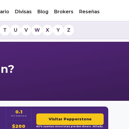
ario
Divisas
Blog
Brokers
Reseñas
T
U
V
W
X
Y
Z
ón?
0.1
PIP EUR/USD
Visitar Pepperstone
$200
80% cuentas minoristas pierden dinero. Afiliado.