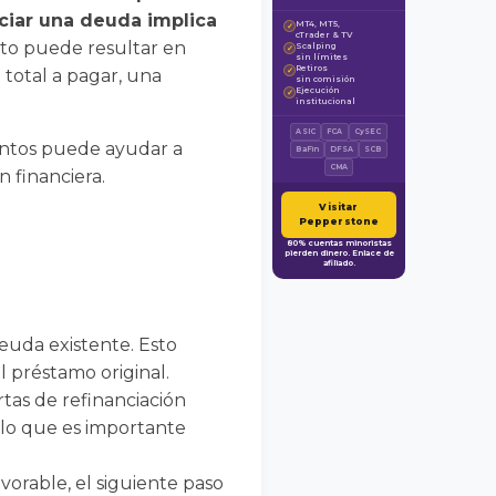
nciar una deuda implica
MT4, MT5,
✓
cTrader & TV
to puede resultar en
Scalping
✓
sin límites
Retiros
total a pagar, una
✓
sin comisión
Ejecución
✓
institucional
ASIC
FCA
CySEC
entos puede ayudar a
BaFin
DFSA
SCB
CMA
 financiera.
Visitar
Pepperstone
80% cuentas minoristas
pierden dinero. Enlace de
afiliado.
 deuda existente. Esto
el préstamo original.
rtas de refinanciación
 lo que es importante
vorable, el siguiente paso