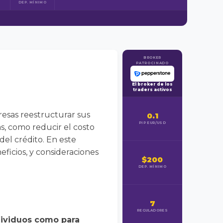
DEP. MÍNIMO
BROKER
PATROCINADO
El broker de los
traders activos
resas reestructurar sus
0.1
PIP EUR/USD
s, como reducir el costo
del crédito. En este
eficios, y consideraciones
$200
DEP. MÍNIMO
7
REGULADORES
ndividuos como para