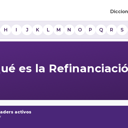
Diccion
H
I
J
K
L
M
N
O
P
Q
R
S
ué es la Refinanciaci
raders activos
w