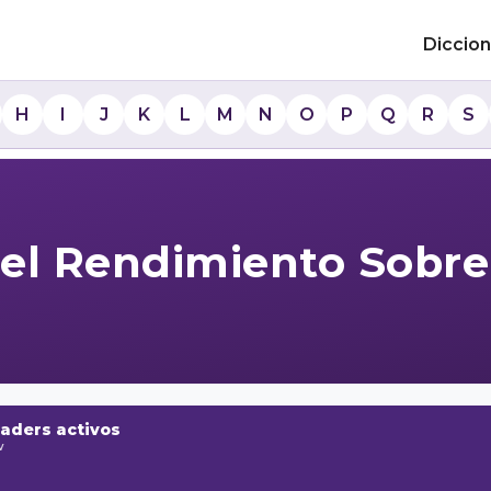
Diccion
H
I
J
K
L
M
N
O
P
Q
R
S
 el Rendimiento Sobre
raders activos
w