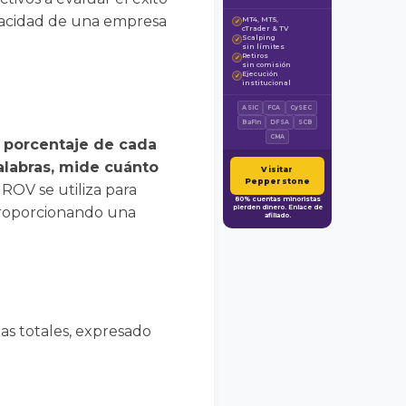
apacidad de una empresa
MT4, MT5,
✓
cTrader & TV
Scalping
✓
sin límites
Retiros
✓
sin comisión
Ejecución
✓
institucional
ASIC
FCA
CySEC
BaFin
DFSA
SCB
CMA
l porcentaje de cada
alabras, mide cuánto
Visitar
Pepperstone
 ROV se utiliza para
80% cuentas minoristas
pierden dinero. Enlace de
 proporcionando una
afiliado.
tas totales, expresado