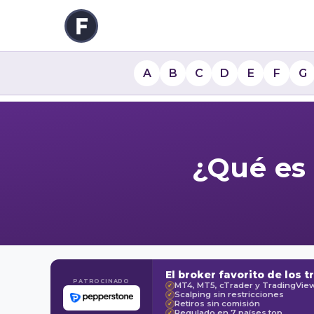
A
B
C
D
E
F
G
¿Qué es
El broker favorito de los t
PATROCINADO
MT4, MT5, cTrader y TradingVie
✓
Scalping sin restricciones
✓
Retiros sin comisión
✓
Regulado en 7 países top
✓