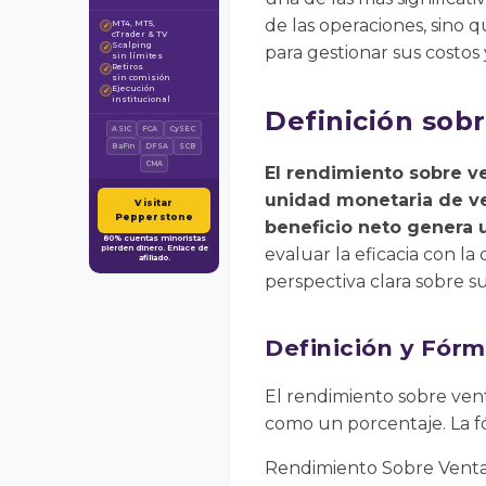
de las operaciones, sino
MT4, MT5,
✓
cTrader & TV
Scalping
✓
para gestionar sus costos 
sin límites
Retiros
✓
sin comisión
Ejecución
✓
institucional
Definición sob
ASIC
FCA
CySEC
BaFin
DFSA
SCB
CMA
El rendimiento sobre ve
unidad monetaria de ve
Visitar
Pepperstone
beneficio neto genera 
80% cuentas minoristas
pierden dinero. Enlace de
evaluar la eficacia con 
afiliado.
perspectiva clara sobre su
Definición y Fórm
El rendimiento sobre vent
como un porcentaje. La fó
Rendimiento Sobre Ventas