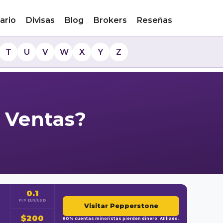
ario
Divisas
Blog
Brokers
Reseñas
T
U
V
W
X
Y
Z
 Ventas?
0.1
PIP EUR/USD
Visitar Pepperstone
$200
80% cuentas minoristas pierden dinero. Afiliado.