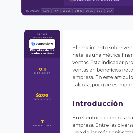
REGULADO:
ASIC
FCA
CySEC
BaFin
DFSA
SCB
CMA
BROKER
PATROCINADO
El rendimiento sobre ven
El broker de los
traders activos
neta, es una métrica fin
ventas. Este indicador pr
0.1
ventas en beneficios netos,
PIP EUR/USD
empresa. En este artícul
calcula, por qué es impor
$200
DEP. MÍNIMO
Introducción
En el entorno empresarial
7
empresa. Entre las divers
REGULADORES
una de las más significativ