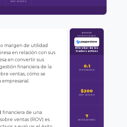
DEP. MÍNIMO
BROKER
PATROCINADO
 o margen de utilidad
El broker de los
traders activos
resa en relación con sus
esa en convertir sus
0.1
 gestión financiera de la
PIP EUR/USD
obre ventas, cómo se
a empresarial.
$200
DEP. MÍNIMO
d financiera de una
7
o sobre ventas (ROV) es
REGULADORES
ctivos a evaluar el éxito