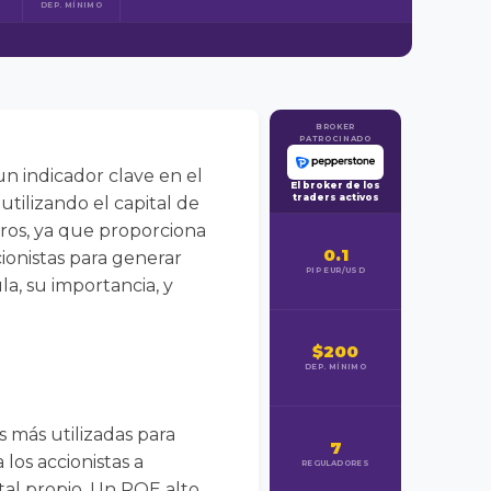
DEP. MÍNIMO
BROKER
PATROCINADO
un indicador clave en el
El broker de los
traders activos
tilizando el capital de
eros, ya que proporciona
0.1
cionistas para generar
PIP EUR/USD
la, su importancia, y
$200
DEP. MÍNIMO
s más utilizadas para
7
 los accionistas a
REGULADORES
al propio. Un ROE alto