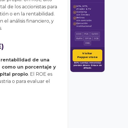
l de los accionistas para
MT4, MT5,
✓
cTrader & TV
Scalping
ón o en la rentabilidad.
✓
sin límites
Retiros
✓
el análisis financiero, y
sin comisión
Ejecución
✓
institucional
.
ASIC
FCA
CySEC
BaFin
DFSA
SCB
E)
CMA
Visitar
Pepperstone
 rentabilidad de una
80% cuentas minoristas
pierden dinero. Enlace de
sa como un porcentaje y
afiliado.
ital propio
. El ROE es
stria o para evaluar el