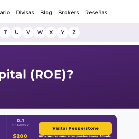
ario
Divisas
Blog
Brokers
Reseñas
T
U
V
W
X
Y
Z
pital (ROE)?
0.1
PIP EUR/USD
Visitar Pepperstone
$200
80% cuentas minoristas pierden dinero. Afiliado.