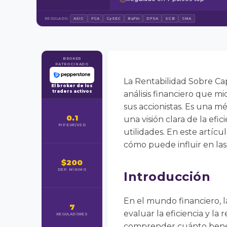
REGULADO:
ASIC
FCA
CySEC
BaFin
DFSA
SCB
CMA
BROKER
PATROCINADO
La Rentabilidad Sobre Capi
El broker de los
traders activos
análisis financiero que m
sus accionistas. Es una m
0.1
una visión clara de la efi
PIP EUR/USD
utilidades. En este artíc
cómo puede influir en las 
$200
DEP. MÍNIMO
Introducción
En el mundo financiero, l
7
evaluar la eficiencia y la
REGULADORES
comprender cuánto benefi