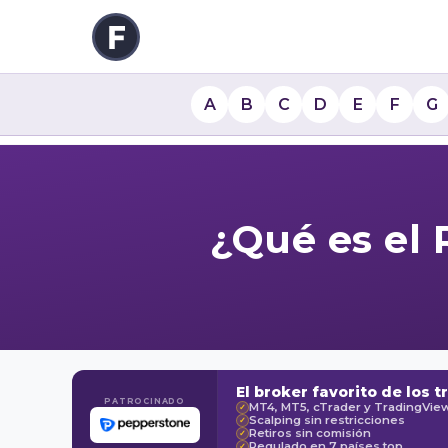
A
B
C
D
E
F
G
¿Qué es el 
El broker favorito de los t
PATROCINADO
MT4, MT5, cTrader y TradingVie
✓
Scalping sin restricciones
✓
Retiros sin comisión
✓
Regulado en 7 países top
✓