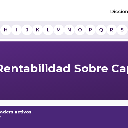
Diccion
H
I
J
K
L
M
N
O
P
Q
R
S
Rentabilidad Sobre Ca
raders activos
w