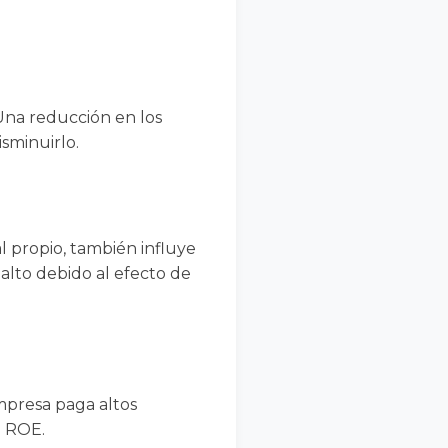
 Una reducción en los
sminuirlo.
l propio, también influye
lto debido al efecto de
empresa paga altos
l ROE.