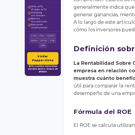
generalmente indica que u
MT4, MT5,
✓
cTrader & TV
Scalping
✓
generar ganancias, mient
sin límites
Retiros
✓
A lo largo de este artícul
sin comisión
Ejecución
✓
institucional
cómo los inversores puede
ASIC
FCA
CySEC
BaFin
DFSA
SCB
CMA
Definición sob
Visitar
Pepperstone
La Rentabilidad Sobre C
80% cuentas minoristas
pierden dinero. Enlace de
empresa en relación con
afiliado.
muestra cuánto benefic
útil para comparar la ren
desempeño de una empres
Fórmula del ROE
El ROE se calcula utilizan