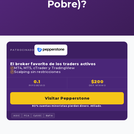
Pobre)?
PATROCINADO
El broker favorito de los traders activos
MT4, MT5, cTrader y TradingView
✓
Scalping sin restricciones
✓
0.1
$200
PIP EUR/USD
DEP. MÍNIMO
Visitar Pepperstone
80% cuentas minoristas pierden dinero. Afiliado.
ASIC
FCA
CySEC
BaFin