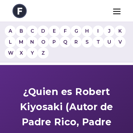
A
B
C
D
E
F
G
H
I
J
K
L
M
N
O
P
Q
R
S
T
U
V
W
X
Y
Z
¿Quien es Robert
Kiyosaki (Autor de
Padre Rico, Padre