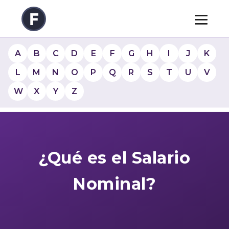
A
B
C
D
E
F
G
H
I
J
K
L
M
N
O
P
Q
R
S
T
U
V
W
X
Y
Z
¿Qué es el Salario
Nominal?