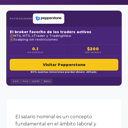
PATROCINADO
El broker favorito de los traders activos
MT4, MT5, cTrader y TradingView
✓
Scalping sin restricciones
✓
0.1
$200
PIP EUR/USD
DEP. MÍNIMO
Visitar Pepperstone
80% cuentas minoristas pierden dinero. Afiliado.
ASIC
FCA
CySEC
BaFin
El salario nominal es un concepto
fundamental en el ámbito laboral y