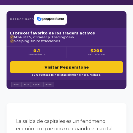
PATROCINADO
El broker favorito de los traders activos
MT4, MT5, cTrader y TradingView
✓
Scalping sin restricciones
✓
0.1
$200
PIP EUR/USD
DEP. MÍNIMO
Visitar Pepperstone
80% cuentas minoristas pierden dinero. Afiliado.
ASIC
FCA
CySEC
BaFin
La salida de capitales es un fenómeno
económico que ocurre cuando el capital