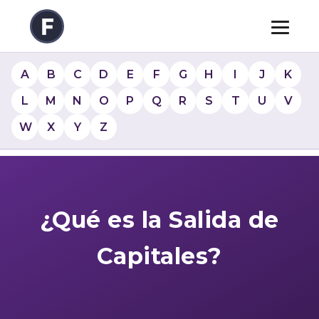
A
B
C
D
E
F
G
H
I
J
K
L
M
N
O
P
Q
R
S
T
U
V
W
X
Y
Z
¿Qué es la Salida de
Capitales?