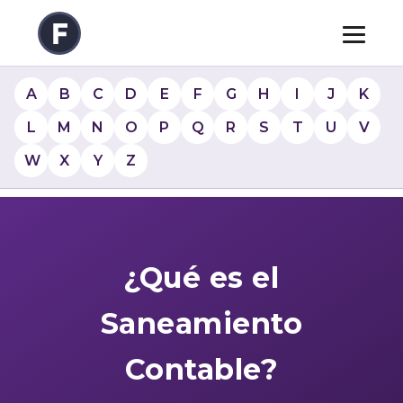
A
B
C
D
E
F
G
H
I
J
K
L
M
N
O
P
Q
R
S
T
U
V
W
X
Y
Z
¿Qué es el
Saneamiento
Contable?