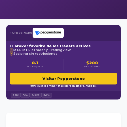
PATROCINADO
El broker favorito de los traders activos
MT4, MT5, cTrader y TradingView
✓
Scalping sin restricciones
✓
0.1
$200
PIP EUR/USD
DEP. MÍNIMO
Visitar Pepperstone
80% cuentas minoristas pierden dinero. Afiliado.
ASIC
FCA
CySEC
BaFin