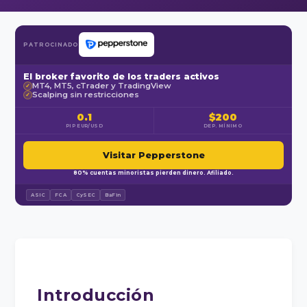
PATROCINADO
El broker favorito de los traders activos
MT4, MT5, cTrader y TradingView
✓
Scalping sin restricciones
✓
0.1
$200
PIP EUR/USD
DEP. MÍNIMO
Visitar Pepperstone
80% cuentas minoristas pierden dinero. Afiliado.
ASIC
FCA
CySEC
BaFin
Introducción