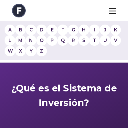
A
B
C
D
E
F
G
H
I
J
K
L
M
N
O
P
Q
R
S
T
U
V
W
X
Y
Z
¿Qué es el Sistema de
Inversión?