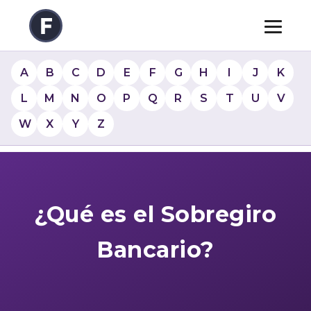
A
B
C
D
E
F
G
H
I
J
K
L
M
N
O
P
Q
R
S
T
U
V
W
X
Y
Z
¿Qué es el Sobregiro
Bancario?