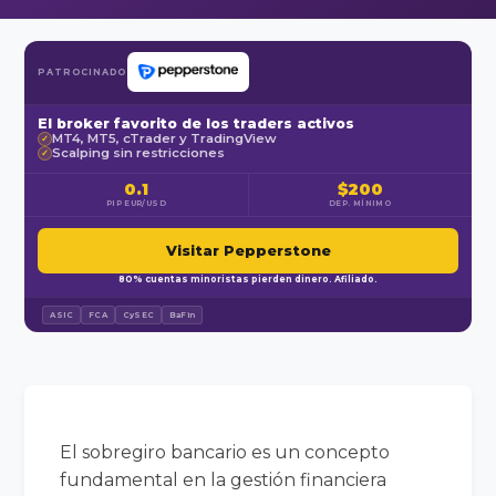
PATROCINADO
El broker favorito de los traders activos
MT4, MT5, cTrader y TradingView
✓
Scalping sin restricciones
✓
0.1
$200
PIP EUR/USD
DEP. MÍNIMO
Visitar Pepperstone
80% cuentas minoristas pierden dinero. Afiliado.
ASIC
FCA
CySEC
BaFin
El sobregiro bancario es un concepto
fundamental en la gestión financiera