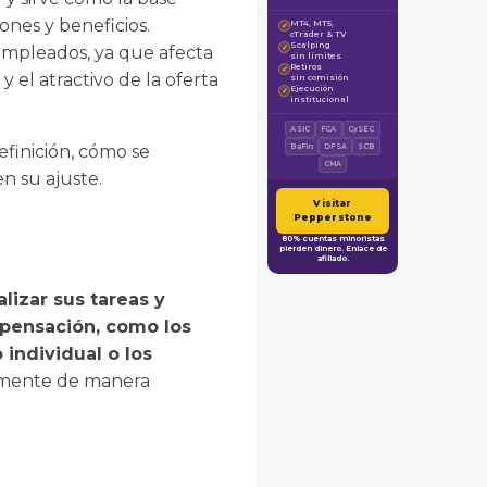
nes y beneficios.
MT4, MT5,
✓
cTrader & TV
Scalping
empleados, ya que afecta
✓
sin límites
Retiros
✓
y el atractivo de la oferta
sin comisión
Ejecución
✓
institucional
ASIC
FCA
CySEC
efinición, cómo se
BaFin
DFSA
SCB
CMA
n su ajuste.
Visitar
Pepperstone
80% cuentas minoristas
pierden dinero. Enlace de
afiliado.
lizar sus tareas y
mpensación, como los
 individual o los
almente de manera