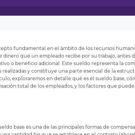
epto fundamental en el ámbito de los recursos humanos y
a de dinero que un empleado recibe por su trabajo, antes 
ntivo o beneficio adicional. Este sueldo representa la co
 realizadas y constituye una parte esencial de la estruct
ículo, exploraremos en detalle qué es el sueldo base, có
ación total de los empleados, y los factores que pueden 
sueldo base es una de las principales formas de compen
 una cantidad fija que se establece en el contrato laboral