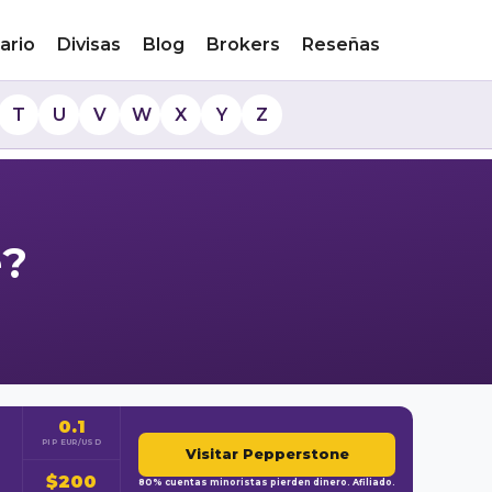
ario
Divisas
Blog
Brokers
Reseñas
T
U
V
W
X
Y
Z
e?
0.1
PIP EUR/USD
Visitar Pepperstone
$200
80% cuentas minoristas pierden dinero. Afiliado.