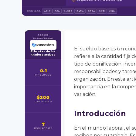
REGULADO:
ASIC
FCA
CySEC
BaFin
DFSA
SCB
CMA
BROKER
PATROCINADO
El sueldo base es un conc
El broker de los
traders activos
refiere a la cantidad fij
tipo de bonificación, ince
0.1
responsabilidades y tareas
PIP EUR/USD
organización. En este art
importancia en la compens
variación.
$200
DEP. MÍNIMO
Introducción
7
En el mundo laboral, el 
REGULADORES
reciben por su trabajo. Es