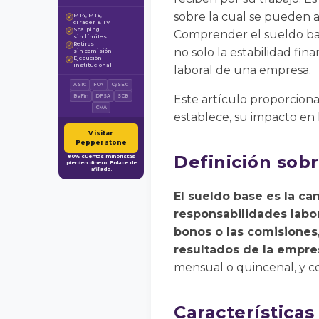
sobre la cual se pueden a
MT4, MT5,
✓
cTrader & TV
Scalping
✓
Comprender el sueldo bas
sin límites
Retiros
✓
no solo la estabilidad fina
sin comisión
Ejecución
✓
institucional
laboral de una empresa.
ASIC
FCA
CySEC
Este artículo proporciona
BaFin
DFSA
SCB
CMA
establece, su impacto en 
Visitar
Pepperstone
Definición sob
80% cuentas minoristas
pierden dinero. Enlace de
afiliado.
El sueldo base es la ca
responsabilidades labo
bonos o las comisiones,
resultados de la empre
mensual o quincenal, y c
Características