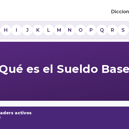
Diccion
H
I
J
K
L
M
N
O
P
Q
R
S
Qué es el Sueldo Bas
raders activos
w