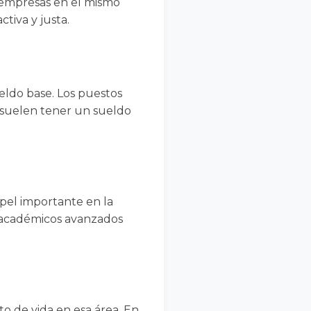
as empresas en el mismo
tiva y justa.
ueldo base. Los puestos
s suelen tener un sueldo
pel importante en la
s académicos avanzados
o de vida en esa área. En