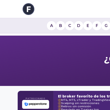
A
B
C
D
E
F
G
¿
El broker favorito de los t
PATROCINADO
MT4, MT5, cTrader y TradingVie
✓
Scalping sin restricciones
✓
Retiros sin comisión
✓
Regulado en 7 países top
✓