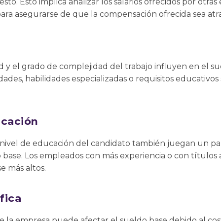
sto. Esto implica analizar los salarios ofrecidos por otr
para asegurarse de que la compensación ofrecida sea atrac
ad y el grado de complejidad del trabajo influyen en el s
ades, habilidades especializadas o requisitos educativo
ucación
l nivel de educación del candidato también juegan un pa
 base. Los empleados con más experiencia o con título
e más altos.
fica
e la empresa puede afectar el sueldo base debido al cost