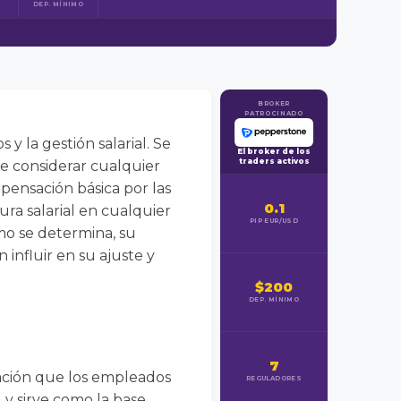
DEP. MÍNIMO
BROKER
PATROCINADO
 la gestión salarial. Se
El broker de los
traders activos
de considerar cualquier
mpensación básica por las
0.1
ura salarial en cualquier
PIP EUR/USD
mo se determina, su
influir en su ajuste y
$200
DEP. MÍNIMO
7
sación que los empleados
REGULADORES
 y sirve como la base