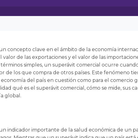
 un concepto clave en el ámbito de la economía internaci
el valor de las exportaciones y el valor de las importaci
términos simples, un superávit comercial ocurre cuand
erior de los que compra de otros países. Este fenómeno ti
la economía del país en cuestión como para el comercio gl
ad qué es el superávit comercial, cómo se mide, sus cau
a global.
 un indicador importante de la salud económica de un p
pagos. Mientras que un superávit indica que un país est