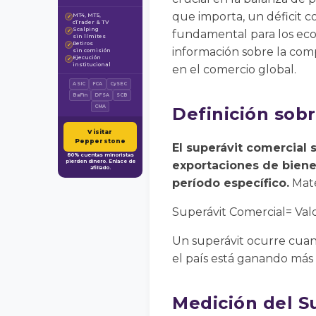
que importa, un déficit c
MT4, MT5,
✓
cTrader & TV
Scalping
✓
fundamental para los eco
sin límites
Retiros
✓
información sobre la compe
sin comisión
Ejecución
✓
institucional
en el comercio global.
ASIC
FCA
CySEC
BaFin
DFSA
SCB
CMA
Definición sobr
Visitar
Pepperstone
El superávit comercial s
80% cuentas minoristas
pierden dinero. Enlace de
exportaciones de bienes
afiliado.
período específico.
Mate
Superávit Comercial= Valo
Un superávit ocurre cuand
el país está ganando más 
Medición del S