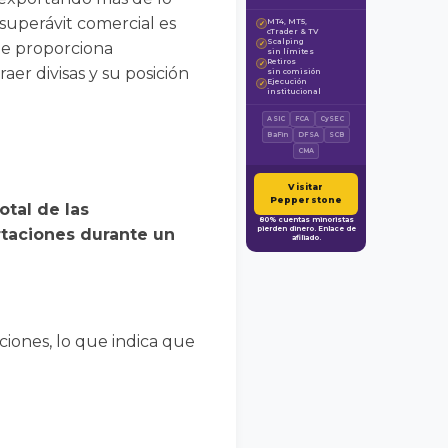
 superávit comercial es
MT4, MT5,
✓
cTrader & TV
Scalping
ue proporciona
✓
sin límites
Retiros
✓
aer divisas y su posición
sin comisión
Ejecución
✓
institucional
ASIC
FCA
CySEC
BaFin
DFSA
SCB
CMA
Visitar
Pepperstone
otal de las
80% cuentas minoristas
pierden dinero. Enlace de
ortaciones durante un
afiliado.
ciones, lo que indica que