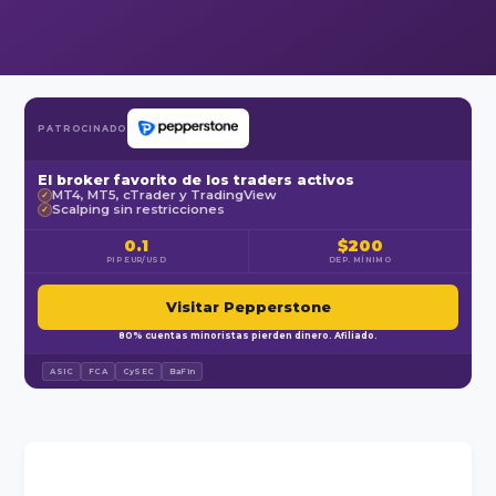
PATROCINADO
El broker favorito de los traders activos
MT4, MT5, cTrader y TradingView
✓
Scalping sin restricciones
✓
0.1
$200
PIP EUR/USD
DEP. MÍNIMO
Visitar Pepperstone
80% cuentas minoristas pierden dinero. Afiliado.
ASIC
FCA
CySEC
BaFin