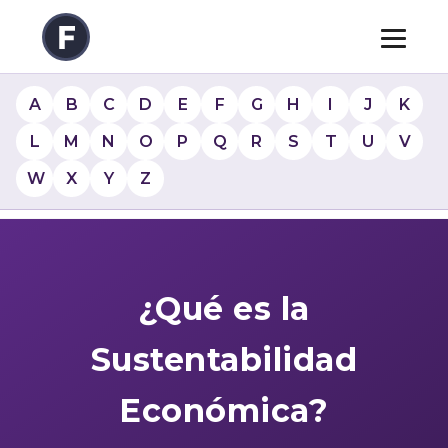
A
B
C
D
E
F
G
H
I
J
K
L
M
N
O
P
Q
R
S
T
U
V
W
X
Y
Z
¿Qué es la
Sustentabilidad
Económica?