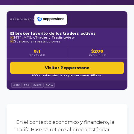
PATROCINADO
El broker favorito de los traders activos
MT4, MT5, cTrader y TradingView
✓
Scalping sin restricciones
✓
0.1
$200
PIP EUR/USD
DEP. MÍNIMO
Visitar Pepperstone
80% cuentas minoristas pierden dinero. Afiliado.
ASIC
FCA
CySEC
BaFin
En el contexto económico y financiero, la
Tarifa Base se refiere al precio estándar