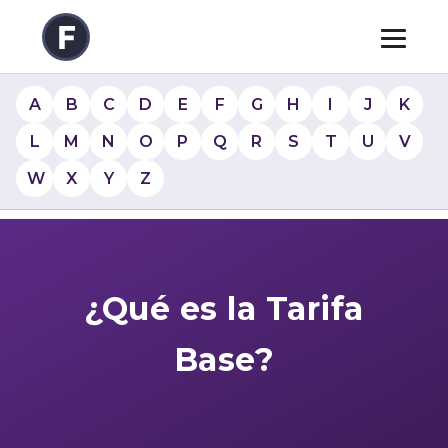
A
B
C
D
E
F
G
H
I
J
K
L
M
N
O
P
Q
R
S
T
U
V
W
X
Y
Z
¿Qué es la Tarifa
Base?