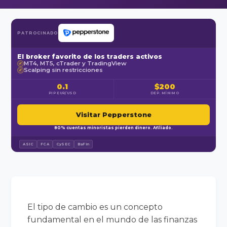
PATROCINADO
El broker favorito de los traders activos
MT4, MT5, cTrader y TradingView
✓
Scalping sin restricciones
✓
0.1
$200
PIP EUR/USD
DEP. MÍNIMO
Visitar Pepperstone
80% cuentas minoristas pierden dinero. Afiliado.
ASIC
FCA
CySEC
BaFin
El tipo de cambio es un concepto
fundamental en el mundo de las finanzas