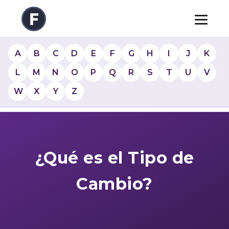
A
B
C
D
E
F
G
H
I
J
K
L
M
N
O
P
Q
R
S
T
U
V
W
X
Y
Z
¿Qué es el Tipo de
Cambio?