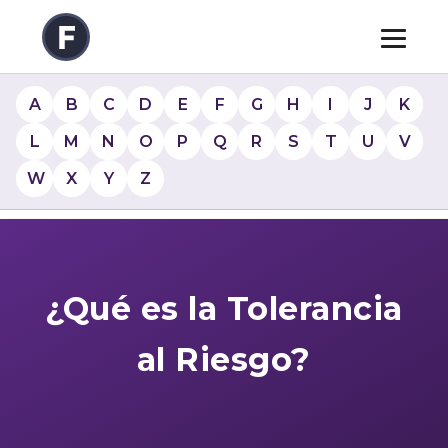
A
B
C
D
E
F
G
H
I
J
K
L
M
N
O
P
Q
R
S
T
U
V
W
X
Y
Z
¿Qué es la Tolerancia
al Riesgo?