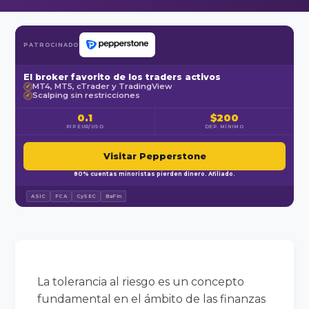
PATROCINADO
El broker favorito de los traders activos
MT4, MT5, cTrader y TradingView
✓
Scalping sin restricciones
✓
0.1
$200
PIP EUR/USD
DEP. MÍNIMO
Visitar Pepperstone
80% cuentas minoristas pierden dinero. Afiliado.
ASIC
FCA
CySEC
BaFin
La tolerancia al riesgo es un concepto
fundamental en el ámbito de las finanzas