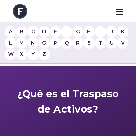
A
B
C
D
E
F
G
H
I
J
K
L
M
N
O
P
Q
R
S
T
U
V
W
X
Y
Z
¿Qué es el Traspaso
de Activos?