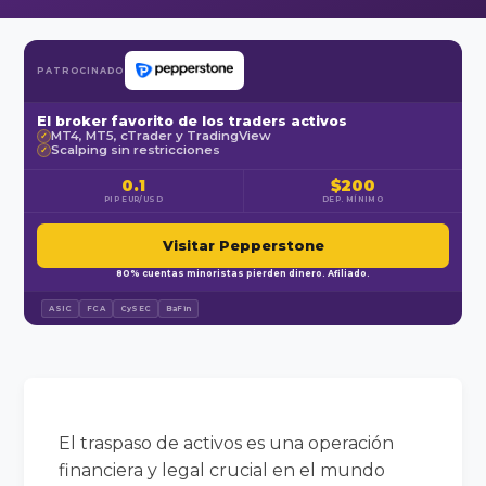
PATROCINADO
El broker favorito de los traders activos
MT4, MT5, cTrader y TradingView
✓
Scalping sin restricciones
✓
0.1
$200
PIP EUR/USD
DEP. MÍNIMO
Visitar Pepperstone
80% cuentas minoristas pierden dinero. Afiliado.
ASIC
FCA
CySEC
BaFin
El traspaso de activos es una operación
financiera y legal crucial en el mundo