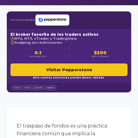
PATROCINADO
El broker favorito de los traders activos
MT4, MT5, cTrader y TradingView
✓
Scalping sin restricciones
✓
0.1
$200
PIP EUR/USD
DEP. MÍNIMO
Visitar Pepperstone
80% cuentas minoristas pierden dinero. Afiliado.
ASIC
FCA
CySEC
BaFin
El traspaso de fondos es una práctica
financiera común que implica la