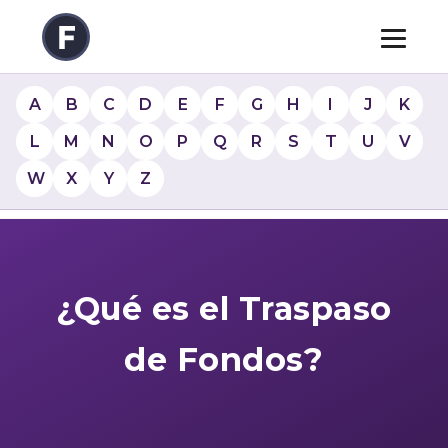
A
B
C
D
E
F
G
H
I
J
K
L
M
N
O
P
Q
R
S
T
U
V
W
X
Y
Z
¿Qué es el Traspaso
de Fondos?