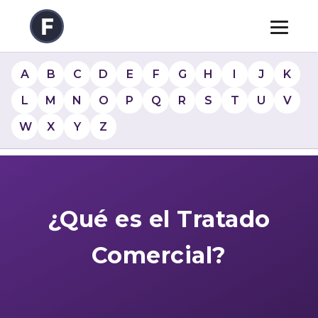
A
B
C
D
E
F
G
H
I
J
K
L
M
N
O
P
Q
R
S
T
U
V
W
X
Y
Z
¿Qué es el Tratado
Comercial?