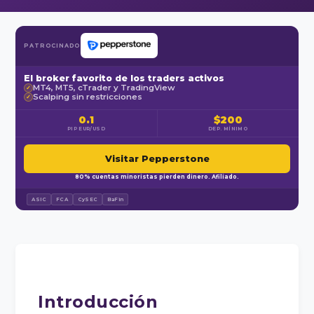
PATROCINADO
El broker favorito de los traders activos
MT4, MT5, cTrader y TradingView
✓
Scalping sin restricciones
✓
0.1
$200
PIP EUR/USD
DEP. MÍNIMO
Visitar Pepperstone
80% cuentas minoristas pierden dinero. Afiliado.
ASIC
FCA
CySEC
BaFin
Introducción